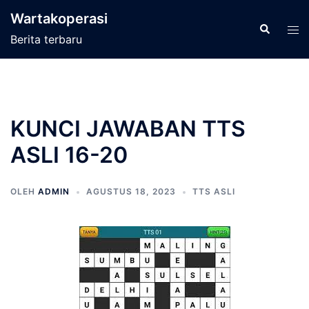
Langsung
Wartakoperasi
ke
Cari
Men
Berita terbaru
isi
tog
KUNCI JAWABAN TTS
ASLI 16-20
OLEH
ADMIN
AGUSTUS 18, 2023
TTS ASLI