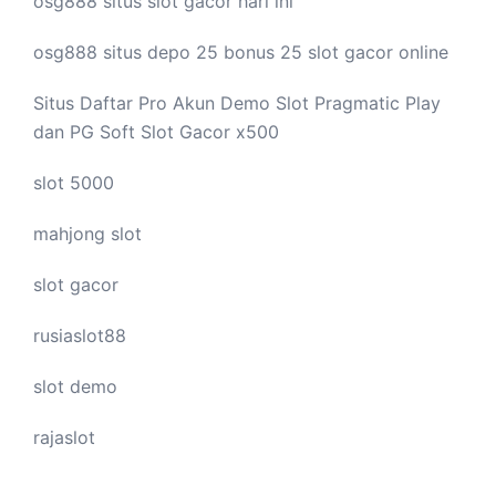
osg888 situs
slot gacor
hari ini
osg888 situs depo 25 bonus 25
slot gacor
online
Situs Daftar Pro
Akun Demo Slot
Pragmatic Play
dan PG Soft Slot Gacor x500
slot 5000
mahjong slot
slot gacor
rusiaslot88
slot demo
rajaslot