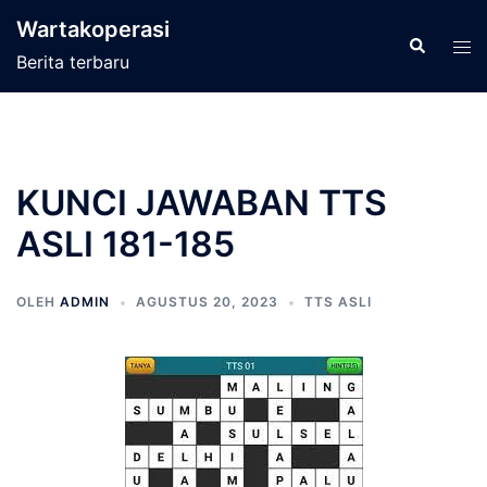
Langsung
Wartakoperasi
ke
Cari
Men
Berita terbaru
isi
tog
KUNCI JAWABAN TTS
ASLI 181-185
OLEH
ADMIN
AGUSTUS 20, 2023
TTS ASLI