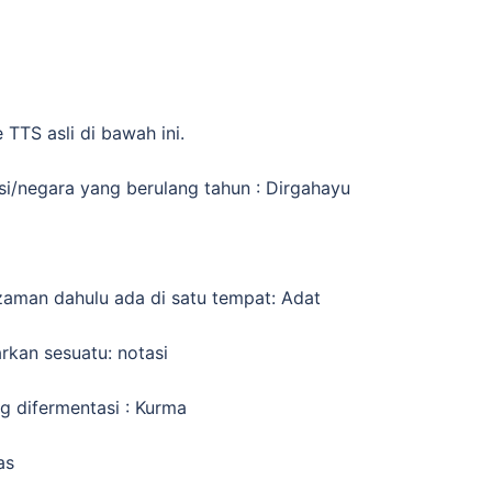
 TTS asli di bawah ini.
si/negara yang berulang tahun : Dirgahayu
zaman dahulu ada di satu tempat: Adat
kan sesuatu: notasi
g difermentasi : Kurma
as