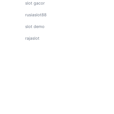
slot gacor
rusiaslot88
slot demo
rajaslot