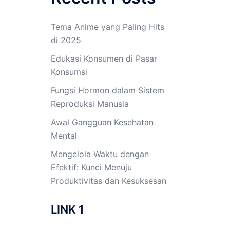
Tema Anime yang Paling Hits
di 2025
Edukasi Konsumen di Pasar
Konsumsi
Fungsi Hormon dalam Sistem
Reproduksi Manusia
Awal Gangguan Kesehatan
Mental
Mengelola Waktu dengan
Efektif: Kunci Menuju
Produktivitas dan Kesuksesan
LINK 1