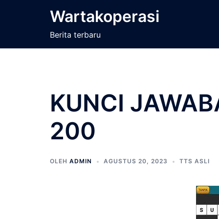
Langsung
Wartakoperasi
ke
isi
Berita terbaru
KUNCI JAWABA
200
OLEH
ADMIN
AGUSTUS 20, 2023
TTS ASLI