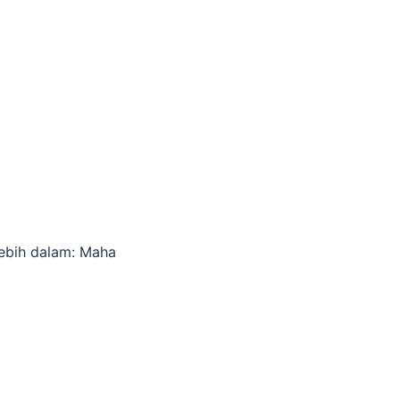
Lebih dalam: Maha