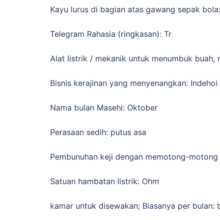
Kayu lurus di bagian atas gawang sepak bola
Telegram Rahasia (ringkasan): Tr
Alat listrik / mekanik untuk menumbuk buah,
Bisnis kerajinan yang menyenangkan: Indehoi
Nama bulan Masehi: Oktober
Perasaan sedih: putus asa
Pembunuhan keji dengan memotong-motong t
Satuan hambatan listrik: Ohm
kamar untuk disewakan; Biasanya per bulan: 