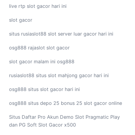
live
rtp slot
gacor hari ini
slot gacor
situs rusiaslot88
slot server luar
gacor hari ini
osg888
rajaslot
slot gacor
slot gacor malam ini
osg888
rusiaslot88 situs
slot mahjong
gacor hari ini
osg888 situs
slot gacor
hari ini
osg888 situs depo 25 bonus 25
slot gacor
online
Situs Daftar Pro
Akun Demo Slot
Pragmatic Play
dan PG Soft Slot Gacor x500