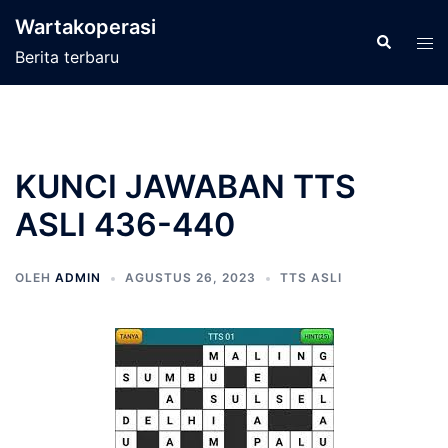
Langsung
Wartakoperasi
ke
Cari
Men
Berita terbaru
isi
tog
KUNCI JAWABAN TTS
ASLI 436-440
OLEH
ADMIN
AGUSTUS 26, 2023
TTS ASLI