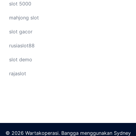
slot 5000
mahjong slot
slot gacor
rusiaslot88
slot demo
rajaslot
© 2026 Wartakoperasi. Bangga menggunakan
Sydney