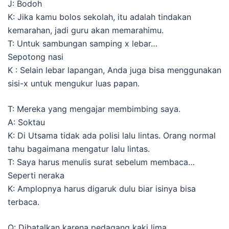
J: Bodoh
K: Jika kamu bolos sekolah, itu adalah tindakan
kemarahan, jadi guru akan memarahimu.
T: Untuk sambungan samping x lebar…
Sepotong nasi
K : Selain lebar lapangan, Anda juga bisa menggunakan
sisi-x untuk mengukur luas papan.
T: Mereka yang mengajar membimbing saya.
A: Soktau
K: Di Utsama tidak ada polisi lalu lintas. Orang normal
tahu bagaimana mengatur lalu lintas.
T: Saya harus menulis surat sebelum membaca…
Seperti neraka
K: Amplopnya harus digaruk dulu biar isinya bisa
terbaca.
Q: Dibatalkan karena pedagang kaki lima.