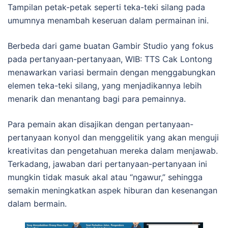
Tampilan petak-petak seperti teka-teki silang pada
umumnya menambah keseruan dalam permainan ini.
Berbeda dari game buatan Gambir Studio yang fokus
pada pertanyaan-pertanyaan, WIB: TTS Cak Lontong
menawarkan variasi bermain dengan menggabungkan
elemen teka-teki silang, yang menjadikannya lebih
menarik dan menantang bagi para pemainnya.
Para pemain akan disajikan dengan pertanyaan-
pertanyaan konyol dan menggelitik yang akan menguji
kreativitas dan pengetahuan mereka dalam menjawab.
Terkadang, jawaban dari pertanyaan-pertanyaan ini
mungkin tidak masuk akal atau “ngawur,” sehingga
semakin meningkatkan aspek hiburan dan kesenangan
dalam bermain.