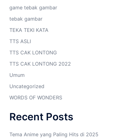
game tebak gambar
tebak gambar
TEKA TEKI KATA
TTS ASLI
TTS CAK LONTONG
TTS CAK LONTONG 2022
Umum
Uncategorized
WORDS OF WONDERS
Recent Posts
Tema Anime yang Paling Hits di 2025