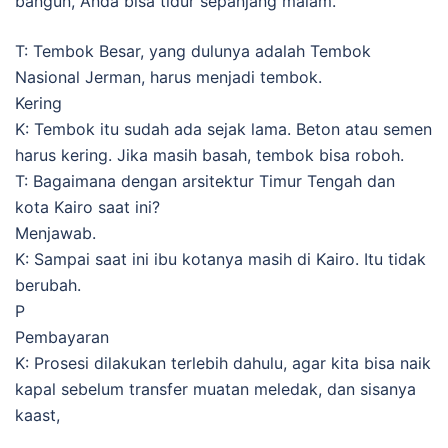
bangun, Anda bisa tidur sepanjang malam.
T: Tembok Besar, yang dulunya adalah Tembok
Nasional Jerman, harus menjadi tembok.
Kering
K: Tembok itu sudah ada sejak lama. Beton atau semen
harus kering. Jika masih basah, tembok bisa roboh.
T: Bagaimana dengan arsitektur Timur Tengah dan
kota Kairo saat ini?
Menjawab.
K: Sampai saat ini ibu kotanya masih di Kairo. Itu tidak
berubah.
P
Pembayaran
K: Prosesi dilakukan terlebih dahulu, agar kita bisa naik
kapal sebelum transfer muatan meledak, dan sisanya
kaast,