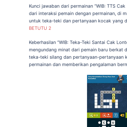
Kunci jawaban dari permainan “WIB: TTS Cak L
dari interaksi pemain dengan permainan, di
untuk teka-teki dan pertanyaan kocak yang 
BETUTU 2
Keberhasilan “WIB: Teka-Teki Santai Cak Lon
mengundang minat dari pemain baru berkat 
teka-teki silang dan pertanyaan-pertanyaan 
permainan dan memberikan pengalaman berm