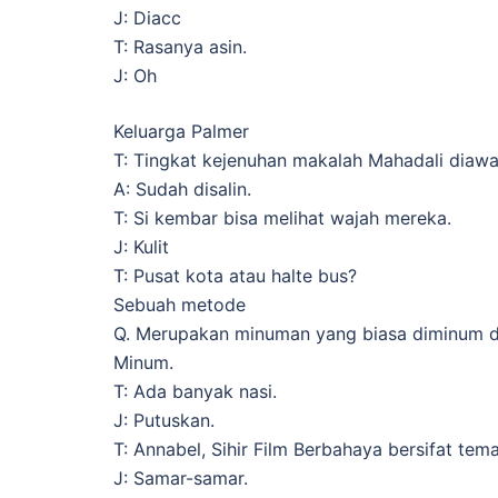
J: Diacc
T: Rasanya asin.
J: Oh
Keluarga Palmer
T: Tingkat kejenuhan makalah Mahadali diawa
A: Sudah disalin.
T: Si kembar bisa melihat wajah mereka.
J: Kulit
T: Pusat kota atau halte bus?
Sebuah metode
Q. Merupakan minuman yang biasa diminum d
Minum.
T: Ada banyak nasi.
J: Putuskan.
T: Annabel, Sihir Film Berbahaya bersifat tema
J: Samar-samar.