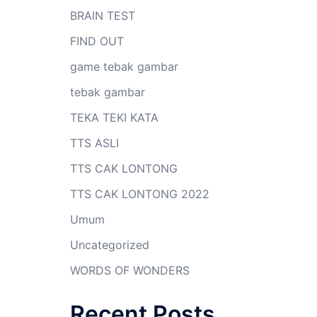
BRAIN TEST
FIND OUT
game tebak gambar
tebak gambar
TEKA TEKI KATA
TTS ASLI
TTS CAK LONTONG
TTS CAK LONTONG 2022
Umum
Uncategorized
WORDS OF WONDERS
Recent Posts