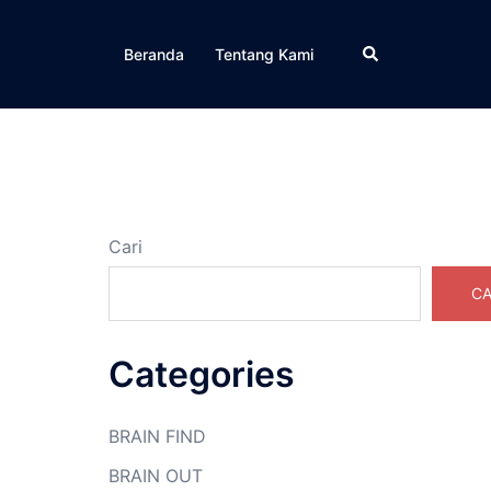
Cari
Beranda
Tentang Kami
Cari
CA
Categories
BRAIN FIND
BRAIN OUT