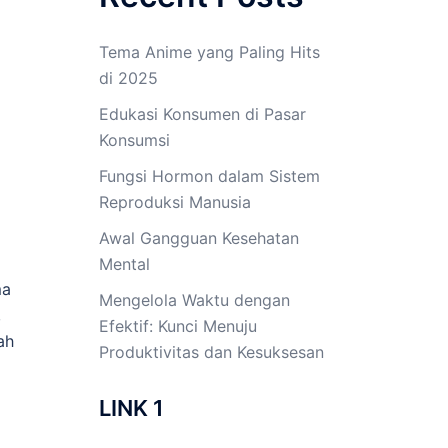
Tema Anime yang Paling Hits
di 2025
Edukasi Konsumen di Pasar
Konsumsi
Fungsi Hormon dalam Sistem
Reproduksi Manusia
Awal Gangguan Kesehatan
Mental
ma
Mengelola Waktu dengan
,
Efektif: Kunci Menuju
ah
Produktivitas dan Kesuksesan
LINK 1