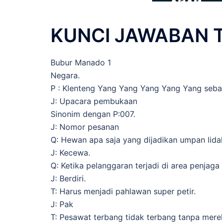
KUNCI JAWABAN 
Bubur Manado 1
Negara.
P : Klenteng Yang Yang Yang Yang Yang seba
J: Upacara pembukaan
Sinonim dengan P:007.
J: Nomor pesanan
Q: Hewan apa saja yang dijadikan umpan lida
J: Kecewa.
Q: Ketika pelanggaran terjadi di area penjag
J: Berdiri.
T: Harus menjadi pahlawan super petir.
J: Pak
T: Pesawat terbang tidak terbang tanpa mere