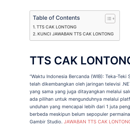
Table of Contents
TTS CAK LONTONG
KUNCI JAWABAN TTS CAK LONTONG
TTS CAK LONTON
“Waktu Indonesia Bercanda (WIB): Teka-Teki
telah dikembangkan oleh jaringan televisi .NE
yang sama yang juga ditayangkan melalui sal
ada pilihan untuk mengunduhnya melalui platf
unduhan yang mencapai lebih dari 1 juta pe
berbeda meskipun belum sepopuler permaina
Gambir Studio.
JAWABAN TTS CAK LONTON