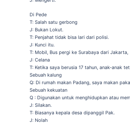
Di Pede
T: Salah satu gerbong
J: Bukan Lokut.
T: Penjahat tidak bisa lari dari polisi.
J: Kunci itu.
T: Mobil, Bus pergi ke Surabaya dari Jakarta, 
J: Celana
T: Ketika saya berusia 17 tahun, anak-anak tet
Sebuah kalung
Q: Di rumah makan Padang, saya makan paka
Sebuah kekuatan
Q : Digunakan untuk menghidupkan atau mem
J: Silakan.
T: Biasanya kepala desa dipanggil Pak.
J: Nolah