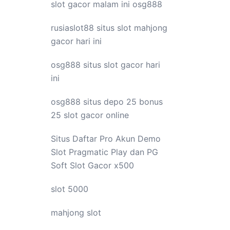
slot gacor malam ini
osg888
rusiaslot88 situs
slot mahjong
gacor hari ini
osg888 situs
slot gacor
hari
ini
osg888 situs depo 25 bonus
25
slot gacor
online
Situs Daftar Pro
Akun Demo
Slot
Pragmatic Play dan PG
Soft Slot Gacor x500
slot 5000
mahjong slot