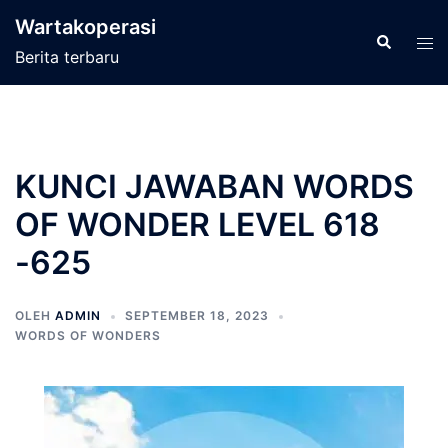
Langsung
Wartakoperasi
ke
Cari
Men
Berita terbaru
isi
tog
KUNCI JAWABAN WORDS
OF WONDER LEVEL 618
-625
OLEH
ADMIN
SEPTEMBER 18, 2023
WORDS OF WONDERS