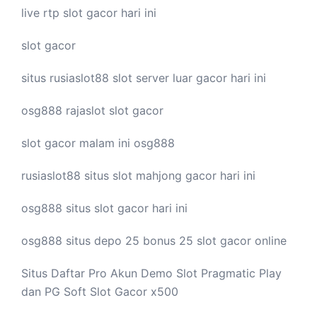
live
rtp slot
gacor hari ini
slot gacor
situs rusiaslot88
slot server luar
gacor hari ini
osg888
rajaslot
slot gacor
slot gacor malam ini
osg888
rusiaslot88 situs
slot mahjong
gacor hari ini
osg888 situs
slot gacor
hari ini
osg888 situs depo 25 bonus 25
slot gacor
online
Situs Daftar Pro
Akun Demo Slot
Pragmatic Play
dan PG Soft Slot Gacor x500