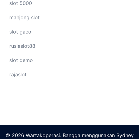
slot 5000
mahjong slot
slot gacor
rusiaslot88
slot demo
rajaslot
© 2026 Wartakoperasi. Bangga menggunakan
Sydney