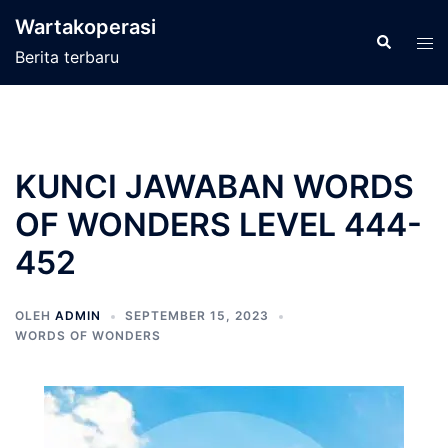
Langsung
Wartakoperasi
ke
Cari
Men
Berita terbaru
isi
tog
KUNCI JAWABAN WORDS
OF WONDERS LEVEL 444-
452
OLEH
ADMIN
SEPTEMBER 15, 2023
WORDS OF WONDERS