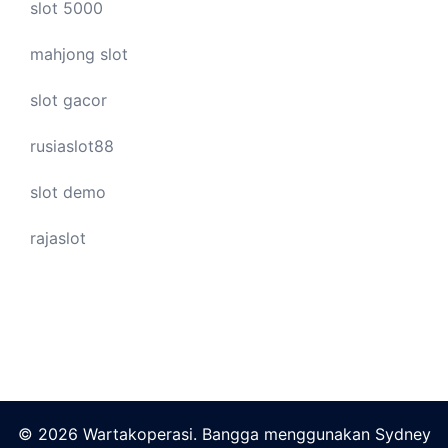
slot 5000
mahjong slot
slot gacor
rusiaslot88
slot demo
rajaslot
© 2026 Wartakoperasi. Bangga menggunakan
Sydney