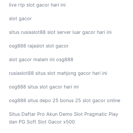
live
rtp slot
gacor hari ini
slot gacor
situs rusiaslot88
slot server luar
gacor hari ini
osg888
rajaslot
slot gacor
slot gacor malam ini
osg888
rusiaslot88 situs
slot mahjong
gacor hari ini
osg888 situs
slot gacor
hari ini
osg888 situs depo 25 bonus 25
slot gacor
online
Situs Daftar Pro
Akun Demo Slot
Pragmatic Play
dan PG Soft Slot Gacor x500