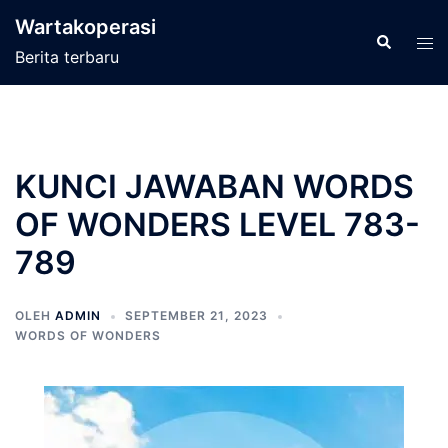
Langsung
Wartakoperasi
ke
Cari
Men
Berita terbaru
isi
tog
KUNCI JAWABAN WORDS
OF WONDERS LEVEL 783-
789
OLEH
ADMIN
SEPTEMBER 21, 2023
WORDS OF WONDERS