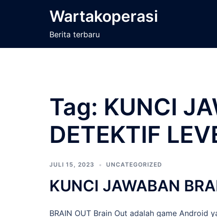
Langsung
Wartakoperasi
ke
isi
Berita terbaru
Tag:
KUNCI J
DETEKTIF LEV
JULI 15, 2023
UNCATEGORIZED
KUNCI JAWABAN BRAI
BRAIN OUT Brain Out adalah game Android y