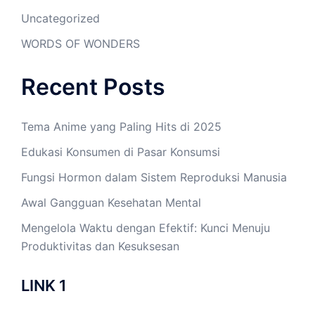
Uncategorized
WORDS OF WONDERS
Recent Posts
Tema Anime yang Paling Hits di 2025
Edukasi Konsumen di Pasar Konsumsi
Fungsi Hormon dalam Sistem Reproduksi Manusia
Awal Gangguan Kesehatan Mental
Mengelola Waktu dengan Efektif: Kunci Menuju
Produktivitas dan Kesuksesan
LINK 1