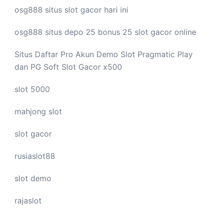
osg888 situs
slot gacor
hari ini
osg888 situs depo 25 bonus 25
slot gacor
online
Situs Daftar Pro
Akun Demo Slot
Pragmatic Play
dan PG Soft Slot Gacor x500
slot 5000
mahjong slot
slot gacor
rusiaslot88
slot demo
rajaslot