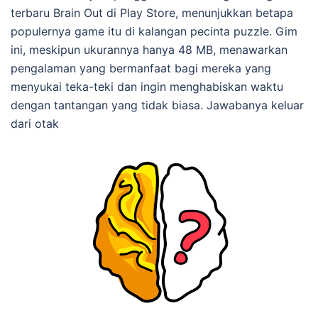
terbaru Brain Out di Play Store, menunjukkan betapa
populernya game itu di kalangan pecinta puzzle. Gim
ini, meskipun ukurannya hanya 48 MB, menawarkan
pengalaman yang bermanfaat bagi mereka yang
menyukai teka-teki dan ingin menghabiskan waktu
dengan tantangan yang tidak biasa. Jawabanya keluar
dari otak