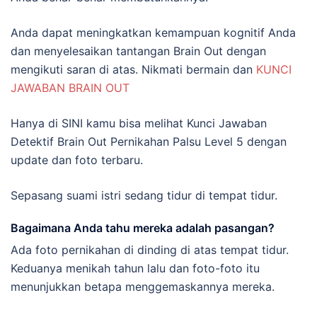
Anda dapat meningkatkan kemampuan kognitif Anda
dan menyelesaikan tantangan Brain Out dengan
mengikuti saran di atas. Nikmati bermain dan
KUNCI
JAWABAN BRAIN OUT
Hanya di SINI kamu bisa melihat Kunci Jawaban
Detektif Brain Out Pernikahan Palsu Level 5 dengan
update dan foto terbaru.
Sepasang suami istri sedang tidur di tempat tidur.
Bagaimana Anda tahu mereka adalah pasangan?
Ada foto pernikahan di dinding di atas tempat tidur.
Keduanya menikah tahun lalu dan foto-foto itu
menunjukkan betapa menggemaskannya mereka.