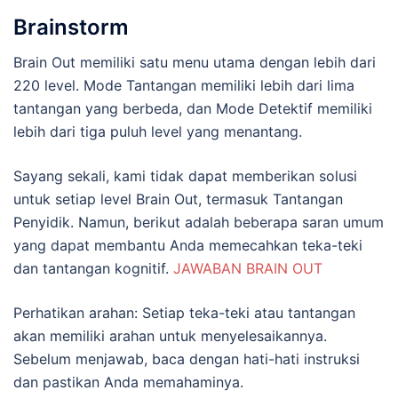
Brainstorm
Brain Out memiliki satu menu utama dengan lebih dari
220 level. Mode Tantangan memiliki lebih dari lima
tantangan yang berbeda, dan Mode Detektif memiliki
lebih dari tiga puluh level yang menantang.
Sayang sekali, kami tidak dapat memberikan solusi
untuk setiap level Brain Out, termasuk Tantangan
Penyidik. Namun, berikut adalah beberapa saran umum
yang dapat membantu Anda memecahkan teka-teki
dan tantangan kognitif.
JAWABAN BRAIN OUT
Perhatikan arahan: Setiap teka-teki atau tantangan
akan memiliki arahan untuk menyelesaikannya.
Sebelum menjawab, baca dengan hati-hati instruksi
dan pastikan Anda memahaminya.