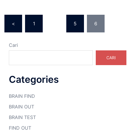
Paginasi
<
1
…
5
6
pos
Cari
CARI
Categories
BRAIN FIND
BRAIN OUT
BRAIN TEST
FIND OUT