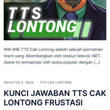
WIB WIB: TTS Cak Lontong adalah sebuah permainan
resmi yang dikembangkan oleh stasiun televisi .NET.
Game ini terinspirasi oleh acara populer dengan […]
AGUSTUS 5, 2023
TTS CAK LONTONG
KUNCI JAWABAN TTS CAK
LONTONG FRUSTASI