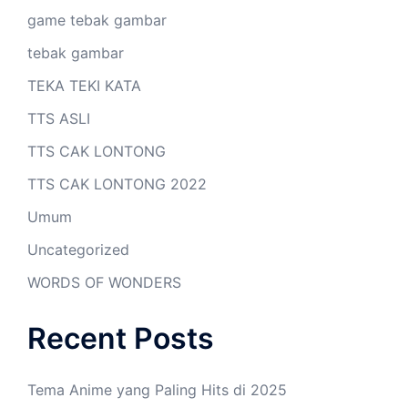
game tebak gambar
tebak gambar
TEKA TEKI KATA
TTS ASLI
TTS CAK LONTONG
TTS CAK LONTONG 2022
Umum
Uncategorized
WORDS OF WONDERS
Recent Posts
Tema Anime yang Paling Hits di 2025