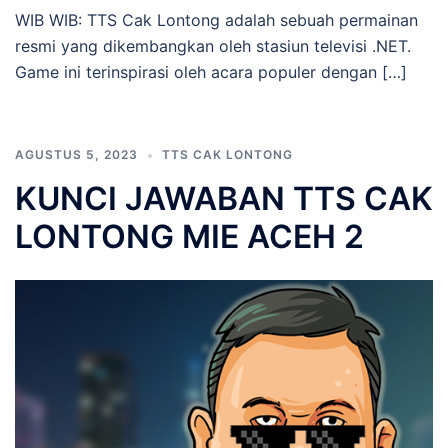
WIB WIB: TTS Cak Lontong adalah sebuah permainan
resmi yang dikembangkan oleh stasiun televisi .NET.
Game ini terinspirasi oleh acara populer dengan […]
AGUSTUS 5, 2023
TTS CAK LONTONG
KUNCI JAWABAN TTS CAK
LONTONG MIE ACEH 2