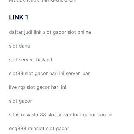
Produktivitas dan Kesuksesan
LINK 1
daftar judi link
slot gacor
slot online
slot dana
slot server thailand
slot88
slot gacor hari ini
server luar
live
rtp slot
gacor hari ini
slot gacor
situs rusiaslot88
slot server luar
gacor hari ini
osg888
rajaslot
slot gacor