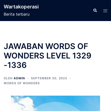
Langsung
Wartakoperasi
ke
Cari
Men
Berita terbaru
isi
tog
JAWABAN WORDS OF
WONDERS LEVEL 1329
-1336
OLEH
ADMIN
SEPTEMBER 30, 2023
WORDS OF WONDERS