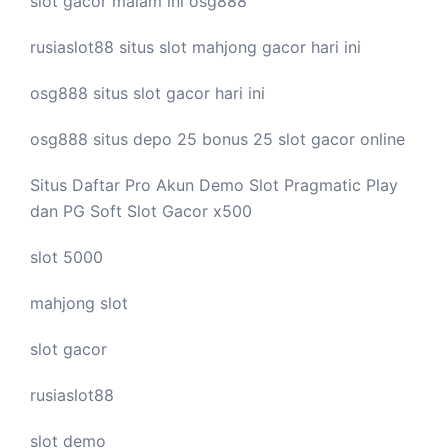
slot gacor malam ini
osg888
rusiaslot88 situs
slot mahjong
gacor hari ini
osg888 situs
slot gacor
hari ini
osg888 situs depo 25 bonus 25
slot gacor
online
Situs Daftar Pro
Akun Demo Slot
Pragmatic Play
dan PG Soft Slot Gacor x500
slot 5000
mahjong slot
slot gacor
rusiaslot88
slot demo