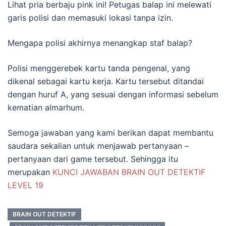
Lihat pria berbaju pink ini! Petugas balap ini melewati
garis polisi dan memasuki lokasi tanpa izin.
Mengapa polisi akhirnya menangkap staf balap?
Polisi menggerebek kartu tanda pengenal, yang
dikenal sebagai kartu kerja. Kartu tersebut ditandai
dengan huruf A, yang sesuai dengan informasi sebelum
kematian almarhum.
Semoga jawaban yang kami berikan dapat membantu
saudara sekalian untuk menjawab pertanyaan –
pertanyaan dari game tersebut. Sehingga itu
merupakan
KUNCI JAWABAN BRAIN OUT DETEKTIF
LEVEL 19
BRAIN OUT DETEKTIF