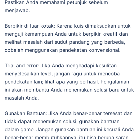
Pastikan Anda memahami petunjuk sebelum
menjawab.
Berpikir di luar kotak: Karena kuis dimaksudkan untuk
menguji kemampuan Anda untuk berpikir kreatif dan
melihat masalah dari sudut pandang yang berbeda,
cobalah menggunakan pendekatan konvensional.
Trial and error: Jika Anda menghadapi kesulitan
menyelesaikan level, jangan ragu untuk mencoba
pendekatan lain; lihat apa yang berhasil. Pengalaman
ini akan membantu Anda menemukan solusi baru untuk
masalah Anda.
Gunakan Bantuan: Jika Anda benar-benar tersesat dan
tidak dapat menemukan solusi, gunakan bantuan
dalam game. Jangan gunakan bantuan ini kecuali Anda
benar-benar membutuhkannya; itu bisa berupa saran