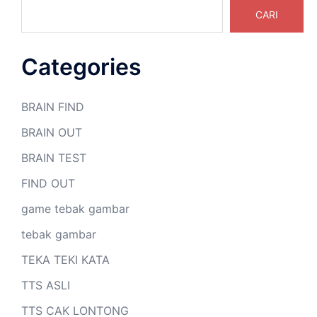
CARI
Categories
BRAIN FIND
BRAIN OUT
BRAIN TEST
FIND OUT
game tebak gambar
tebak gambar
TEKA TEKI KATA
TTS ASLI
TTS CAK LONTONG