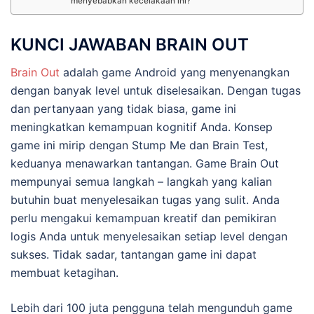
menyebabkan kecelakaan ini?
KUNCI JAWABAN BRAIN OUT
Brain Out
adalah game Android yang menyenangkan
dengan banyak level untuk diselesaikan. Dengan tugas
dan pertanyaan yang tidak biasa, game ini
meningkatkan kemampuan kognitif Anda. Konsep
game ini mirip dengan Stump Me dan Brain Test,
keduanya menawarkan tantangan. Game Brain Out
mempunyai semua langkah – langkah yang kalian
butuhin buat menyelesaikan tugas yang sulit. Anda
perlu mengakui kemampuan kreatif dan pemikiran
logis Anda untuk menyelesaikan setiap level dengan
sukses. Tidak sadar, tantangan game ini dapat
membuat ketagihan.
Lebih dari 100 juta pengguna telah mengunduh game