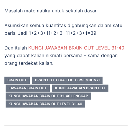
Masalah matematika untuk sekolah dasar
Asumsikan semua kuantitas digabungkan dalam satu
baris. Jadi 1+2+3+11+2+3+11+2+3+1=39.
Dan itulah
KUNCI JAWABAN BRAIN OUT LEVEL 31-40
yang dapat kalian nikmati bersama – sama dengan
orang terdekat kalian.
BRAIN OUT
BRAIN OUT TEKA TEKI TERSEMBUNYI
JAWABAN BRAIN OUT
KUNCI JAWABAN BRAIN OUT
KUNCI JAWABAN BRAIN OUT 31-40 LENGKAP
KUNCI JAWABAN BRAIN OUT LEVEL 31-40