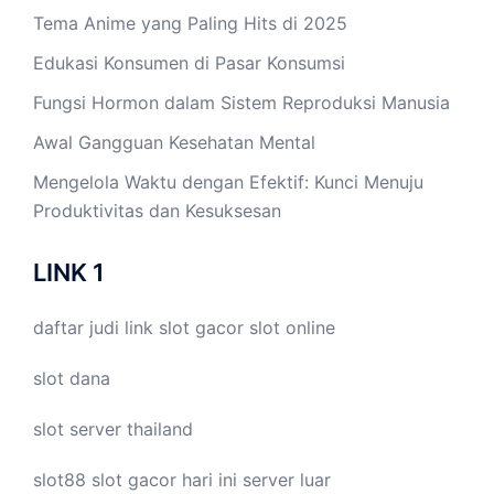
Tema Anime yang Paling Hits di 2025
Edukasi Konsumen di Pasar Konsumsi
Fungsi Hormon dalam Sistem Reproduksi Manusia
Awal Gangguan Kesehatan Mental
Mengelola Waktu dengan Efektif: Kunci Menuju
Produktivitas dan Kesuksesan
LINK 1
daftar judi link
slot gacor
slot online
slot dana
slot server thailand
slot88
slot gacor hari ini
server luar