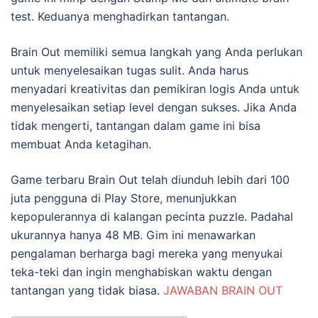
test. Keduanya menghadirkan tantangan.
Brain Out memiliki semua langkah yang Anda perlukan
untuk menyelesaikan tugas sulit. Anda harus
menyadari kreativitas dan pemikiran logis Anda untuk
menyelesaikan setiap level dengan sukses. Jika Anda
tidak mengerti, tantangan dalam game ini bisa
membuat Anda ketagihan.
Game terbaru Brain Out telah diunduh lebih dari 100
juta pengguna di Play Store, menunjukkan
kepopulerannya di kalangan pecinta puzzle. Padahal
ukurannya hanya 48 MB. Gim ini menawarkan
pengalaman berharga bagi mereka yang menyukai
teka-teki dan ingin menghabiskan waktu dengan
tantangan yang tidak biasa.
JAWABAN BRAIN OUT