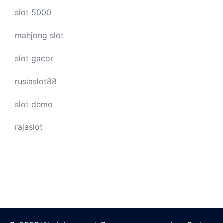
slot 5000
mahjong slot
slot gacor
rusiaslot88
slot demo
rajaslot