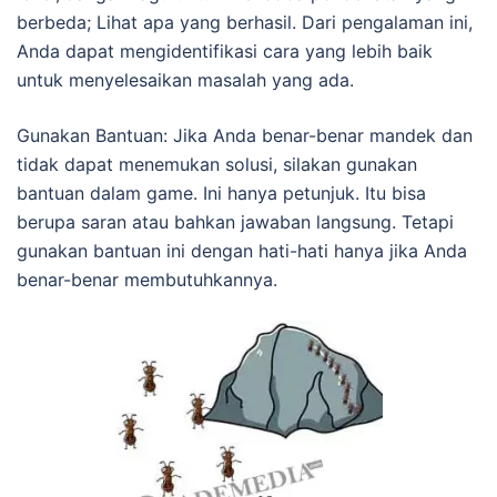
berbeda; Lihat apa yang berhasil. Dari pengalaman ini,
Anda dapat mengidentifikasi cara yang lebih baik
untuk menyelesaikan masalah yang ada.
Gunakan Bantuan: Jika Anda benar-benar mandek dan
tidak dapat menemukan solusi, silakan gunakan
bantuan dalam game. Ini hanya petunjuk. Itu bisa
berupa saran atau bahkan jawaban langsung. Tetapi
gunakan bantuan ini dengan hati-hati hanya jika Anda
benar-benar membutuhkannya.