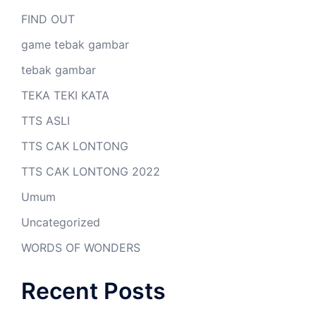
FIND OUT
game tebak gambar
tebak gambar
TEKA TEKI KATA
TTS ASLI
TTS CAK LONTONG
TTS CAK LONTONG 2022
Umum
Uncategorized
WORDS OF WONDERS
Recent Posts