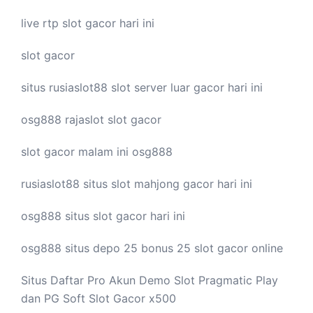
live
rtp slot
gacor hari ini
slot gacor
situs rusiaslot88
slot server luar
gacor hari ini
osg888
rajaslot
slot gacor
slot gacor malam ini
osg888
rusiaslot88 situs
slot mahjong
gacor hari ini
osg888 situs
slot gacor
hari ini
osg888 situs depo 25 bonus 25
slot gacor
online
Situs Daftar Pro
Akun Demo Slot
Pragmatic Play
dan PG Soft Slot Gacor x500