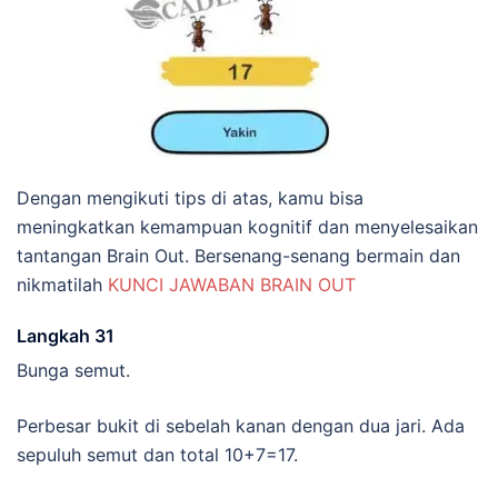
Dengan mengikuti tips di atas, kamu bisa
meningkatkan kemampuan kognitif dan menyelesaikan
tantangan Brain Out. Bersenang-senang bermain dan
nikmatilah
KUNCI JAWABAN BRAIN OUT
Langkah 31
Bunga semut.
Perbesar bukit di sebelah kanan dengan dua jari. Ada
sepuluh semut dan total 10+7=17.