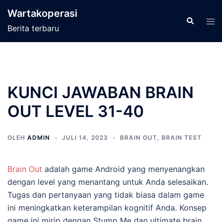
Langsung
Wartakoperasi
ke
Cari
Men
Berita terbaru
isi
tog
KUNCI JAWABAN BRAIN
OUT LEVEL 31-40
OLEH
ADMIN
JULI 14, 2023
BRAIN OUT
,
BRAIN TEST
Brain Out
adalah game Android yang menyenangkan
dengan level yang menantang untuk Anda selesaikan.
Tugas dan pertanyaan yang tidak biasa dalam game
ini meningkatkan keterampilan kognitif Anda. Konsep
game ini mirip dengan Stump Me dan ultimate brain