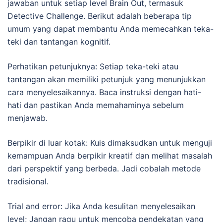
jawaban untuk setiap level Brain Out, termasuk
Detective Challenge. Berikut adalah beberapa tip
umum yang dapat membantu Anda memecahkan teka-
teki dan tantangan kognitif.
Perhatikan petunjuknya: Setiap teka-teki atau
tantangan akan memiliki petunjuk yang menunjukkan
cara menyelesaikannya. Baca instruksi dengan hati-
hati dan pastikan Anda memahaminya sebelum
menjawab.
Berpikir di luar kotak: Kuis dimaksudkan untuk menguji
kemampuan Anda berpikir kreatif dan melihat masalah
dari perspektif yang berbeda. Jadi cobalah metode
tradisional.
Trial and error: Jika Anda kesulitan menyelesaikan
level; Jangan ragu untuk mencoba pendekatan yang