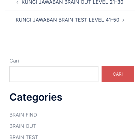
Navigasi
KUNCI JAWABAN BRAIN OUT LEVEL 21-30
Tulisan
KUNCI JAWABAN BRAIN TEST LEVEL 41-50
Cari
CARI
Categories
BRAIN FIND
BRAIN OUT
BRAIN TEST