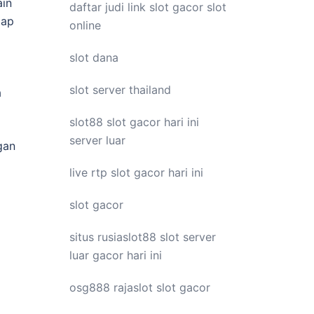
ain
daftar judi link
slot gacor
slot
iap
online
slot dana
slot server thailand
a
slot88
slot gacor hari ini
server luar
gan
live
rtp slot
gacor hari ini
slot gacor
situs rusiaslot88
slot server
luar
gacor hari ini
osg888
rajaslot
slot gacor