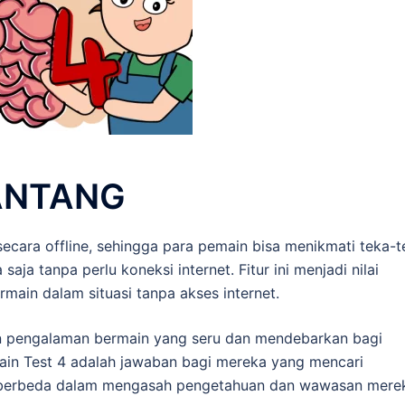
ANTANG
 secara offline, sehingga para pemain bisa menikmati teka-t
ja tanpa perlu koneksi internet. Fitur ini menjadi nilai
main dalam situasi tanpa akses internet.
n pengalaman bermain yang seru dan mendebarkan bagi
in Test 4 adalah jawaban bagi mereka yang mencari
g berbeda dalam mengasah pengetahuan dan wawasan mere