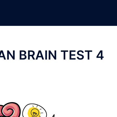
N BRAIN TEST 4
0