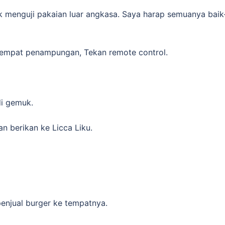
k menguji pakaian luar angkasa. Saya harap semuanya baik
empat penampungan, Tekan remote control.
di gemuk.
 berikan ke Licca Liku.
penjual burger ke tempatnya.