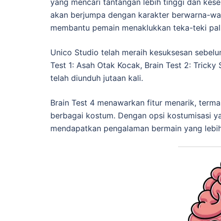
yang mencari tantangan lebih tinggi dan kes
akan berjumpa dengan karakter berwarna-war
membantu pemain menaklukkan teka-teki pali
Unico Studio telah meraih kesuksesan sebelum
Test 1: Asah Otak Kocak, Brain Test 2: Tricky
telah diunduh jutaan kali.
Brain Test 4 menawarkan fitur menarik, te
berbagai kostum. Dengan opsi kostumisasi ya
mendapatkan pengalaman bermain yang lebih 