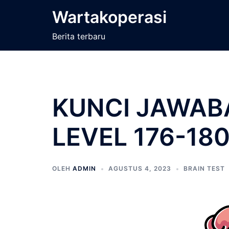
Langsung
Wartakoperasi
ke
isi
Berita terbaru
KUNCI JAWABA
LEVEL 176-18
OLEH
ADMIN
AGUSTUS 4, 2023
BRAIN TEST