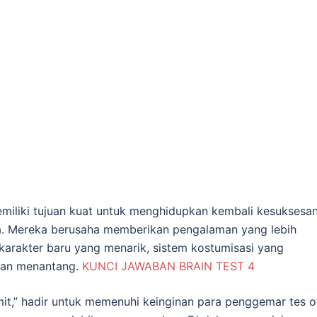
iliki tujuan kuat untuk menghidupkan kembali kesuksesa
a. Mereka berusaha memberikan pengalaman yang lebih
rakter baru yang menarik, sistem kostumisasi yang
 dan menantang.
KUNCI JAWABAN BRAIN TEST 4
mit,” hadir untuk memenuhi keinginan para penggemar tes o