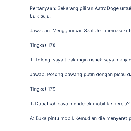
Pertanyaan: Sekarang giliran AstroDoge untu
baik saja.
Jawaban: Menggambar. Saat Jeri memasuki t
Tingkat 178
T: Tolong, saya tidak ingin nenek saya menja
Jawab: Potong bawang putih dengan pisau dan
Tingkat 179
T: Dapatkah saya menderek mobil ke gereja?
A: Buka pintu mobil. Kemudian dia menyeret 