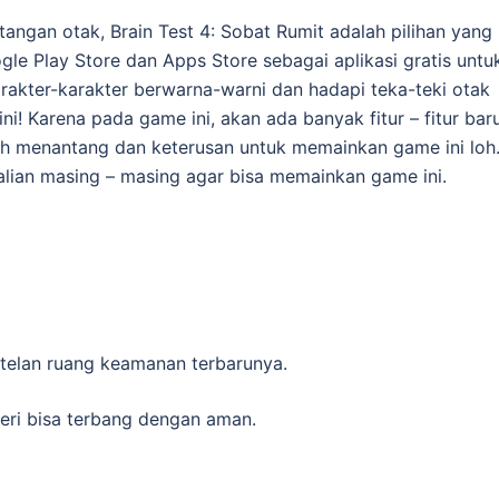
angan otak, Brain Test 4: Sobat Rumit adalah pilihan yang
gle Play Store dan Apps Store sebagai aplikasi gratis untu
rakter-karakter berwarna-warni dan hadapi teka-teki otak
! Karena pada game ini, akan ada banyak fitur – fitur bar
bih menantang dan keterusan untuk memainkan game ini loh
 kalian masing – masing agar bisa memainkan game ini.
etelan ruang keamanan terbarunya.
Jeri bisa terbang dengan aman.