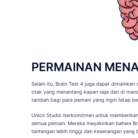
PERMAINAN MEN
Selain itu, Brain Test 4 juga dapat dimainkan
otak yang menantang kapan saja dan di mana sa
tambah bagi para pemain yang ingin tetap ber
Unico Studio berkomitmen untuk memberika
semua pemain. Mereka meyakinkan bahwa Bra
tantangan lebih tinggi dan kesenangan yan