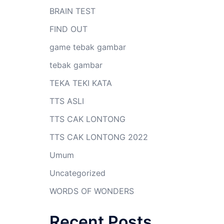
BRAIN TEST
FIND OUT
game tebak gambar
tebak gambar
TEKA TEKI KATA
TTS ASLI
TTS CAK LONTONG
TTS CAK LONTONG 2022
Umum
Uncategorized
WORDS OF WONDERS
Recent Posts