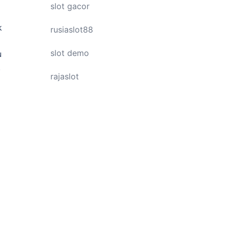
slot gacor
k
rusiaslot88
slot demo
u
.
rajaslot