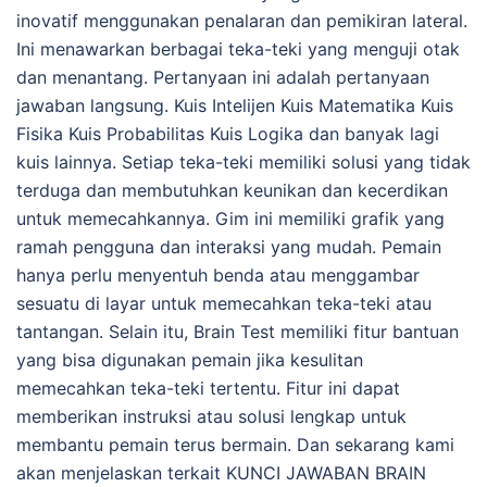
inovatif menggunakan penalaran dan pemikiran lateral.
Ini menawarkan berbagai teka-teki yang menguji otak
dan menantang. Pertanyaan ini adalah pertanyaan
jawaban langsung. Kuis Intelijen Kuis Matematika Kuis
Fisika Kuis Probabilitas Kuis Logika dan banyak lagi
kuis lainnya. Setiap teka-teki memiliki solusi yang tidak
terduga dan membutuhkan keunikan dan kecerdikan
untuk memecahkannya. Gim ini memiliki grafik yang
ramah pengguna dan interaksi yang mudah. Pemain
hanya perlu menyentuh benda atau menggambar
sesuatu di layar untuk memecahkan teka-teki atau
tantangan. Selain itu, Brain Test memiliki fitur bantuan
yang bisa digunakan pemain jika kesulitan
memecahkan teka-teki tertentu. Fitur ini dapat
memberikan instruksi atau solusi lengkap untuk
membantu pemain terus bermain. Dan sekarang kami
akan menjelaskan terkait KUNCI JAWABAN BRAIN