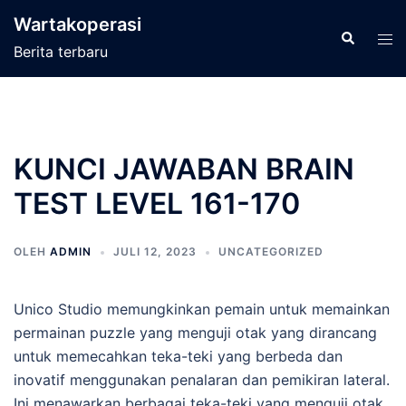
Langsung
Wartakoperasi
ke
Cari
Men
Berita terbaru
isi
tog
KUNCI JAWABAN BRAIN
TEST LEVEL 161-170
OLEH
ADMIN
JULI 12, 2023
UNCATEGORIZED
Unico Studio memungkinkan pemain untuk memainkan
permainan puzzle yang menguji otak yang dirancang
untuk memecahkan teka-teki yang berbeda dan
inovatif menggunakan penalaran dan pemikiran lateral.
Ini menawarkan berbagai teka-teki yang menguji otak