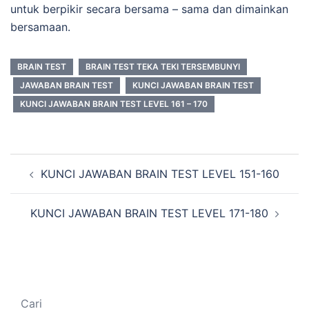
untuk berpikir secara bersama – sama dan dimainkan
bersamaan.
BRAIN TEST
BRAIN TEST TEKA TEKI TERSEMBUNYI
JAWABAN BRAIN TEST
KUNCI JAWABAN BRAIN TEST
KUNCI JAWABAN BRAIN TEST LEVEL 161 – 170
Navigasi
KUNCI JAWABAN BRAIN TEST LEVEL 151-160
Tulisan
KUNCI JAWABAN BRAIN TEST LEVEL 171-180
Cari