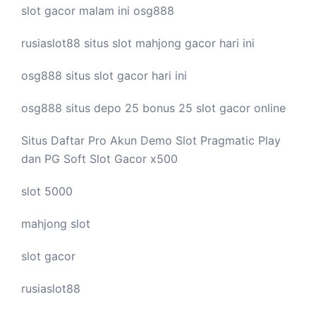
slot gacor malam ini
osg888
rusiaslot88 situs
slot mahjong
gacor hari ini
osg888 situs
slot gacor
hari ini
osg888 situs depo 25 bonus 25
slot gacor
online
Situs Daftar Pro
Akun Demo Slot
Pragmatic Play
dan PG Soft Slot Gacor x500
slot 5000
mahjong slot
slot gacor
rusiaslot88