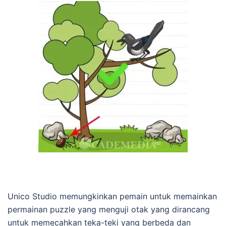
Unico Studio memungkinkan pemain untuk memainkan
permainan puzzle yang menguji otak yang dirancang
untuk memecahkan teka-teki yang berbeda dan