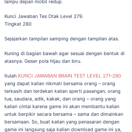
lampu depan mobil redup.
Kunci Jawaban Tes Otak Level 279.
Tingkat 280
Sejajarkan tampilan samping dengan tampilan atas.
Kuning di bagian bawah agar sesuai dengan bentuk di
atasnya. Geser pola hijau dan biru.
Itulah
KUNCI JAWABAN BRAIN TEST LEVEL 271-280
yang dapat kalian nikmati bersama orang – orang
terkasih dan terdekan kalian sperti pasangan, orang
tua, saudara, adik, kakak, dan orang – orang yang
kalian cintai karena game ini akan membantu kalian
untuk berpikir secara bersama – sama dan dimainkan
bersamaan. So, buat kalian yang penasaran dengan
game ini langsung saja kalian download game ini ya,