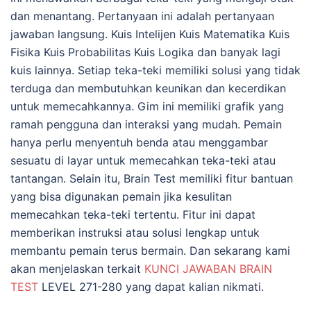
dan menantang. Pertanyaan ini adalah pertanyaan
jawaban langsung. Kuis Intelijen Kuis Matematika Kuis
Fisika Kuis Probabilitas Kuis Logika dan banyak lagi
kuis lainnya. Setiap teka-teki memiliki solusi yang tidak
terduga dan membutuhkan keunikan dan kecerdikan
untuk memecahkannya. Gim ini memiliki grafik yang
ramah pengguna dan interaksi yang mudah. Pemain
hanya perlu menyentuh benda atau menggambar
sesuatu di layar untuk memecahkan teka-teki atau
tantangan. Selain itu, Brain Test memiliki fitur bantuan
yang bisa digunakan pemain jika kesulitan
memecahkan teka-teki tertentu. Fitur ini dapat
memberikan instruksi atau solusi lengkap untuk
membantu pemain terus bermain. Dan sekarang kami
akan menjelaskan terkait
KUNCI JAWABAN BRAIN
TEST
LEVEL 271-280 yang dapat kalian nikmati.