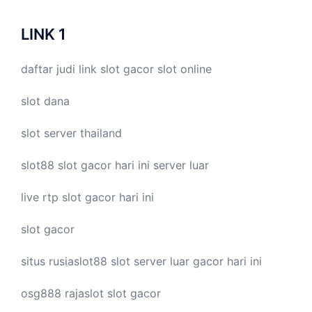
LINK 1
daftar judi link
slot gacor
slot online
slot dana
slot server thailand
slot88
slot gacor hari ini
server luar
live
rtp slot
gacor hari ini
slot gacor
situs rusiaslot88
slot server luar
gacor hari ini
osg888
rajaslot
slot gacor