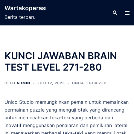
Langsung
Wartakoperasi
ke
Cari
Men
Berita terbaru
isi
tog
KUNCI JAWABAN BRAIN
TEST LEVEL 271-280
OLEH
ADMIN
JULI 12, 2023
UNCATEGORIZED
Unico Studio memungkinkan pemain untuk memainkan
permainan puzzle yang menguji otak yang dirancang
untuk memecahkan teka-teki yang berbeda dan
inovatif menggunakan penalaran dan pemikiran lateral.
Ini menawarkan berbagai teka-teki yang menguji otak