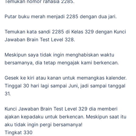
Temukan nomor rahasia 2285.
Putar buku merah menjadi 2285 dengan dua jari.
Temukan kata sandi 2285 di Kelas 329 dengan Kunci
Jawaban Brain Test Level 328.
Meskipun saya tidak ingin menghabiskan waktu
bersamanya, dia tetap mengajak kami berkencan.
Gesek ke kiri atau kanan untuk memangkas kalender.
Tinggal 30 hari lagi sampai Juni, jadi sampai tanggal
31.
Kunci Jawaban Brain Test Level 329 dia memberi
ajakan kepadaku untuk berkencan. Meskipun saat itu
aku tidak ingin pergi bersamanya!
Tingkat 330