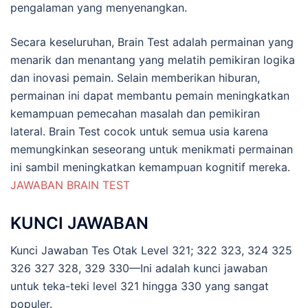
pengalaman yang menyenangkan.
Secara keseluruhan, Brain Test adalah permainan yang
menarik dan menantang yang melatih pemikiran logika
dan inovasi pemain. Selain memberikan hiburan,
permainan ini dapat membantu pemain meningkatkan
kemampuan pemecahan masalah dan pemikiran
lateral. Brain Test cocok untuk semua usia karena
memungkinkan seseorang untuk menikmati permainan
ini sambil meningkatkan kemampuan kognitif mereka.
JAWABAN BRAIN TEST
KUNCI JAWABAN
Kunci Jawaban Tes Otak Level 321; 322 323, 324 325
326 327 328, 329 330—Ini adalah kunci jawaban
untuk teka-teki level 321 hingga 330 yang sangat
populer.