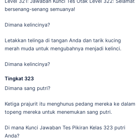
Level 321: Jawaban Kunci Tes Otak Level 322: Selamat
bersenang-senang semuanya!
Dimana kelincinya?
Letakkan telinga di tangan Anda dan tarik kucing
merah muda untuk mengubahnya menjadi kelinci.
Dimana kelincinya?
Tingkat 323
Dimana sang putri?
Ketiga prajurit itu menghunus pedang mereka ke dalam
topeng mereka untuk menemukan sang putri.
Di mana Kunci Jawaban Tes Pikiran Kelas 323 putri
Anda?