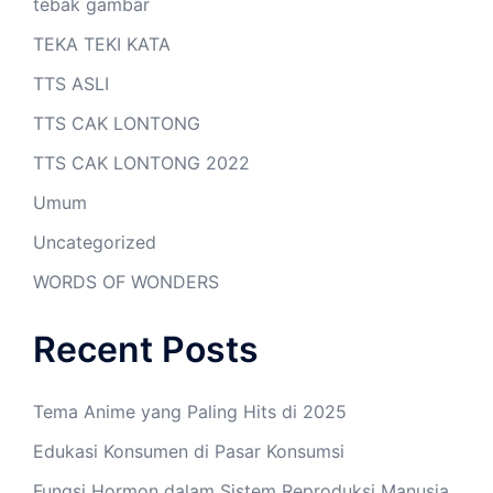
tebak gambar
TEKA TEKI KATA
TTS ASLI
TTS CAK LONTONG
TTS CAK LONTONG 2022
Umum
Uncategorized
WORDS OF WONDERS
Recent Posts
Tema Anime yang Paling Hits di 2025
Edukasi Konsumen di Pasar Konsumsi
Fungsi Hormon dalam Sistem Reproduksi Manusia