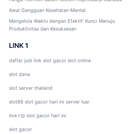
Awal Gangguan Kesehatan Mental
Mengelola Waktu dengan Efektif: Kunci Menuju
Produktivitas dan Kesuksesan
LINK 1
daftar judi link
slot gacor
slot online
slot dana
slot server thailand
slot88
slot gacor hari ini
server luar
live
rtp slot
gacor hari ini
slot gacor