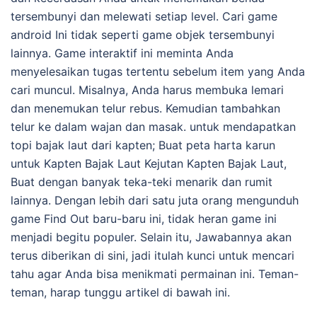
tersembunyi dan melewati setiap level. Cari game
android Ini tidak seperti game objek tersembunyi
lainnya. Game interaktif ini meminta Anda
menyelesaikan tugas tertentu sebelum item yang Anda
cari muncul. Misalnya, Anda harus membuka lemari
dan menemukan telur rebus. Kemudian tambahkan
telur ke dalam wajan dan masak. untuk mendapatkan
topi bajak laut dari kapten; Buat peta harta karun
untuk Kapten Bajak Laut Kejutan Kapten Bajak Laut,
Buat dengan banyak teka-teki menarik dan rumit
lainnya. Dengan lebih dari satu juta orang mengunduh
game Find Out baru-baru ini, tidak heran game ini
menjadi begitu populer. Selain itu, Jawabannya akan
terus diberikan di sini, jadi itulah kunci untuk mencari
tahu agar Anda bisa menikmati permainan ini. Teman-
teman, harap tunggu artikel di bawah ini.