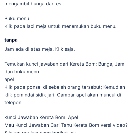
mengambil bunga dari es.
Buku menu
Klik pada laci meja untuk menemukan buku menu.
tanpa
Jam ada di atas meja. Klik saja.
Temukan kunci jawaban dari Kereta Bom: Bunga, Jam
dan buku menu
apel
Klik pada ponsel di sebelah orang tersebut; Kemudian
klik pemindai sidik jari. Gambar apel akan muncul di
telepon.
Kunci Jawaban Kereta Bom: Apel
Mau Kunci Jawaban Cari Tahu Kereta Bom versi video?
Silakan periksa yang berikut ini: