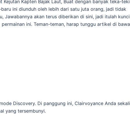
t Kejutan Kapten Bajak Laut, Buat dengan banyak teka-teki
aru ini diunduh oleh lebih dari satu juta orang, jadi tidak
u, Jawabannya akan terus diberikan di sini, jadi itulah kunci
 permainan ini. Teman-teman, harap tunggu artikel di baw
mode Discovery. Di panggung ini, Clairvoyance Anda sekali
al yang tersembunyi.