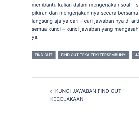
membantu kalian dalam mengerjakan soal – so
pikiran dan mengerjakan nya secara bersama
langsung aja ya cari – cari jawaban nya di ar
semua kunci – kunci jawaban yang mengasah ot
ya.
FIND OUT
FIND OUT TEKA TEKI TERSEMBUNYI
J
Navigasi
KUNCI JAWABAN FIND OUT
Tulisan
KECELAKAAN