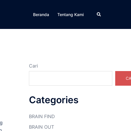
Cari
Beranda
Tentang Kami
Cari
CA
Categories
BRAIN FIND
ng
BRAIN OUT
n