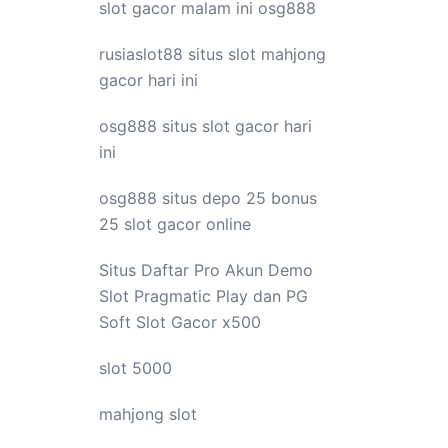
slot gacor malam ini
osg888
rusiaslot88 situs
slot mahjong
gacor hari ini
osg888 situs
slot gacor
hari
ini
osg888 situs depo 25 bonus
25
slot gacor
online
Situs Daftar Pro
Akun Demo
Slot
Pragmatic Play dan PG
Soft Slot Gacor x500
slot 5000
mahjong slot