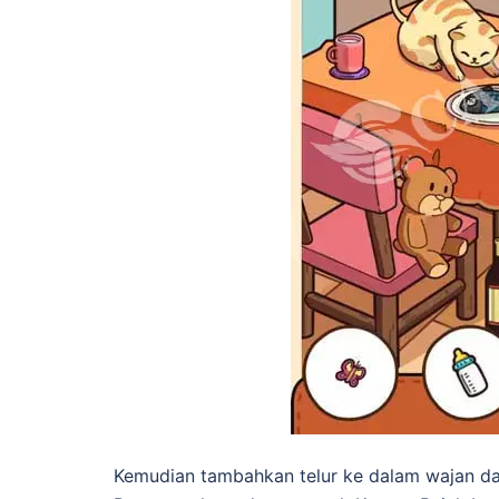
Kemudian tambahkan telur ke dalam wajan dan