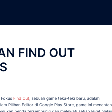
AN FIND OUT
IS
 Fokus
Find Out
, sebuah game teka-teki baru, adalah
m Pilihan Editor di Google Play Store, game ini menanta
mukan benda tersembunyi dan melewati setiap level. Selai