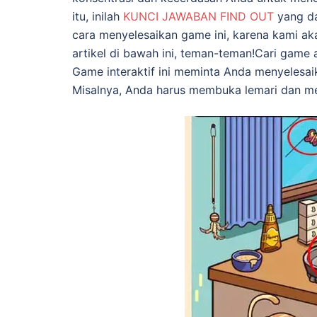
itu, inilah
KUNCI JAWABAN FIND OUT
yang dap
cara menyelesaikan game ini, karena kami ak
artikel di bawah ini, teman-teman!Cari game a
Game interaktif ini meminta Anda menyelesai
Misalnya, Anda harus membuka lemari dan me