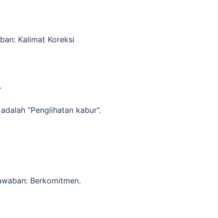
an: Kalimat Koreksi
.
dalah “Penglihatan kabur”.
awaban: Berkomitmen.