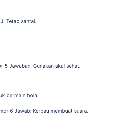
: Tetap santai.
 5 Jawaban: Gunakan akal sehat.
uk bermain bola.
mor 6 Jawab: Kerbau membuat suara.