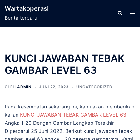
Langsung
Wartakoperasi
ke
Cari
Men
Berita terbaru
isi
tog
KUNCI JAWABAN TEBAK
GAMBAR LEVEL 63
OLEH
ADMIN
JUNI 22, 2023
UNCATEGORIZED
Pada kesempatan sekarang ini, kami akan memberikan
kalian
KUNCI JAWABAN TEBAK GAMBAR LEVEL 63
Angka 1-20 Dengan Gambar Lengkap Terakhir
Diperbarui 25 Juni 2022. Berikut kunci jawaban tebak
gambar level 63 angka 1-20 beserta gambarnya. Kami