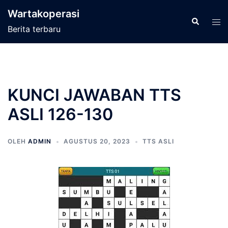
Langsung
Wartakoperasi
ke
Cari
Men
Berita terbaru
isi
tog
KUNCI JAWABAN TTS
ASLI 126-130
OLEH
ADMIN
AGUSTUS 20, 2023
TTS ASLI