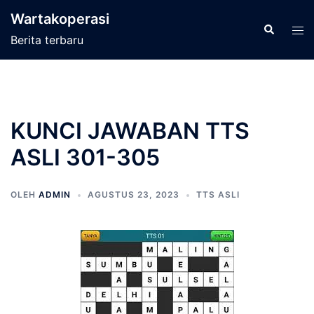
Langsung
Wartakoperasi
ke
Cari
Men
Berita terbaru
isi
tog
KUNCI JAWABAN TTS
ASLI 301-305
OLEH
ADMIN
AGUSTUS 23, 2023
TTS ASLI