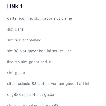
LINK 1
daftar judi link
slot gacor
slot online
slot dana
slot server thailand
slot88
slot gacor hari ini
server luar
live
rtp slot
gacor hari ini
slot gacor
situs rusiaslot88
slot server luar
gacor hari ini
osg888
rajaslot
slot gacor
slot gacor malam ini
osg888