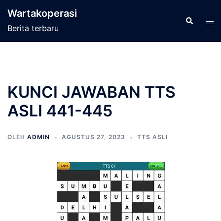
Langsung
Wartakoperasi
ke
Cari
Men
Berita terbaru
isi
tog
KUNCI JAWABAN TTS
ASLI 441-445
OLEH
ADMIN
AGUSTUS 27, 2023
TTS ASLI