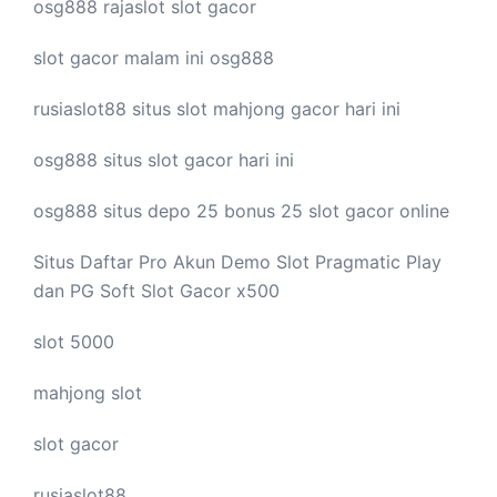
osg888
rajaslot
slot gacor
slot gacor malam ini
osg888
rusiaslot88 situs
slot mahjong
gacor hari ini
osg888 situs
slot gacor
hari ini
osg888 situs depo 25 bonus 25
slot gacor
online
Situs Daftar Pro
Akun Demo Slot
Pragmatic Play
dan PG Soft Slot Gacor x500
slot 5000
mahjong slot
slot gacor
rusiaslot88