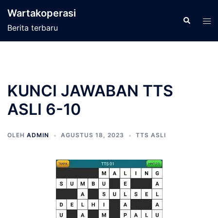
Langsung
Wartakoperasi
ke
Cari
Men
Berita terbaru
isi
tog
KUNCI JAWABAN TTS
ASLI 6-10
OLEH
ADMIN
AGUSTUS 18, 2023
TTS ASLI