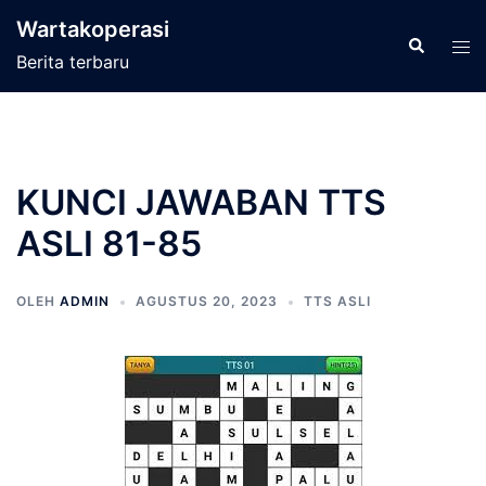
Langsung
Wartakoperasi
ke
Cari
Men
Berita terbaru
isi
tog
KUNCI JAWABAN TTS
ASLI 81-85
OLEH
ADMIN
AGUSTUS 20, 2023
TTS ASLI