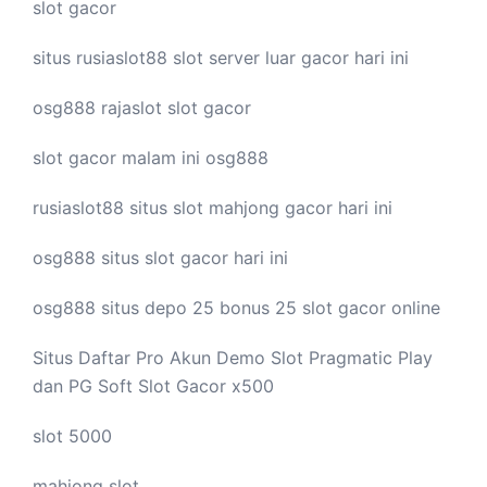
slot gacor
situs rusiaslot88
slot server luar
gacor hari ini
osg888
rajaslot
slot gacor
slot gacor malam ini
osg888
rusiaslot88 situs
slot mahjong
gacor hari ini
osg888 situs
slot gacor
hari ini
osg888 situs depo 25 bonus 25
slot gacor
online
Situs Daftar Pro
Akun Demo Slot
Pragmatic Play
dan PG Soft Slot Gacor x500
slot 5000
mahjong slot