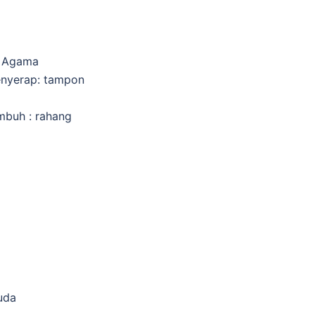
n Agama
penyerap: tampon
mbuh : rahang
uda