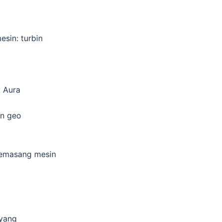
sin: turbin
: Aura
an geo
memasang mesin
yang