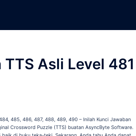
TTS Asli Level 481
 484, 485, 486, 487, 488, 489, 490 – Inilah Kunci Jawaban
ginal Crossword Puzzle (TTS) buatan AsyncByte Software.
 baik di buku teka-teki. Sekarang, Anda tahu Anda dapat