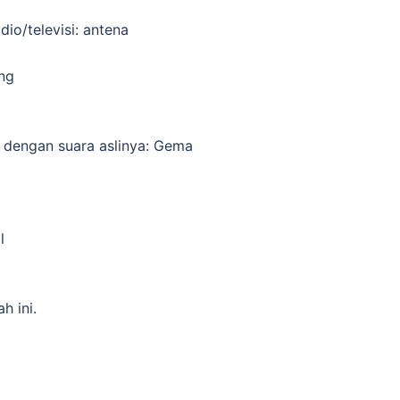
io/televisi: antena
ang
 dengan suara aslinya: Gema
l
h ini.