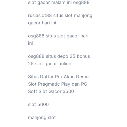
slot gacor malam ini
osg888
rusiaslot88 situs
slot mahjong
gacor hari ini
osg888 situs
slot gacor
hari
ini
osg888 situs depo 25 bonus
25
slot gacor
online
Situs Daftar Pro
Akun Demo
Slot
Pragmatic Play dan PG
Soft Slot Gacor x500
slot 5000
mahjong slot