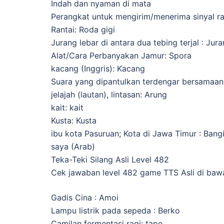
Indah dan nyaman di mata
Perangkat untuk mengirim/menerima sinyal rad
Rantai: Roda gigi
Jurang lebar di antara dua tebing terjal : Jur
Alat/Cara Perbanyakan Jamur: Spora
kacang (Inggris): Kacang
Suara yang dipantulkan terdengar bersamaan
jelajah (lautan), lintasan: Arung
kait: kait
Kusta: Kusta
ibu kota Pasuruan; Kota di Jawa Timur : Bangi
saya (Arab)
Teka-Teki Silang Asli Level 482
Cek jawaban level 482 game TTS Asli di bawa
Gadis Cina : Amoi
Lampu listrik pada sepeda : Berko
Camilan fermentasi ragi: tape