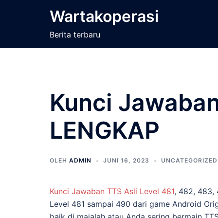
Langsung
Wartakoperasi
ke
isi
Berita terbaru
Kunci Jawaban 
LENGKAP
OLEH
ADMIN
JUNI 16, 2023
UNCATEGORIZED
Kunci Jawaban TTS Asli Level 481
, 482, 483,
Level 481 sampai 490 dari game Android Ori
baik di majalah atau Anda sering bermain TTS