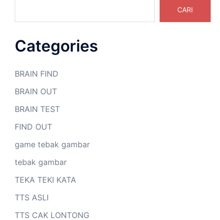
CARI
Categories
BRAIN FIND
BRAIN OUT
BRAIN TEST
FIND OUT
game tebak gambar
tebak gambar
TEKA TEKI KATA
TTS ASLI
TTS CAK LONTONG