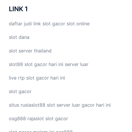
LINK 1
daftar judi link
slot gacor
slot online
slot dana
slot server thailand
slot88
slot gacor hari ini
server luar
live
rtp slot
gacor hari ini
slot gacor
situs rusiaslot88
slot server luar
gacor hari ini
osg888
rajaslot
slot gacor