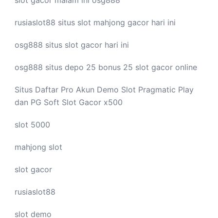
slot gacor malam ini
osg888
rusiaslot88 situs
slot mahjong
gacor hari ini
osg888 situs
slot gacor
hari ini
osg888 situs depo 25 bonus 25
slot gacor
online
Situs Daftar Pro
Akun Demo Slot
Pragmatic Play
dan PG Soft Slot Gacor x500
slot 5000
mahjong slot
slot gacor
rusiaslot88
slot demo