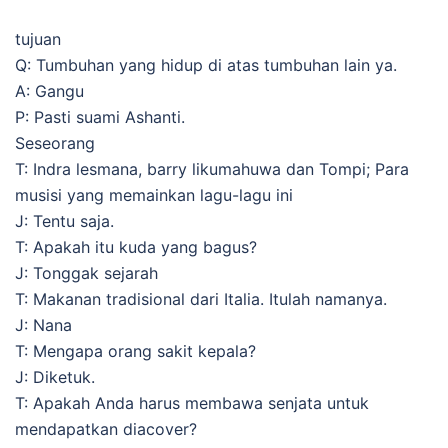
tujuan
Q: Tumbuhan yang hidup di atas tumbuhan lain ya.
A: Gangu
P: Pasti suami Ashanti.
Seseorang
T: Indra lesmana, barry likumahuwa dan Tompi; Para
musisi yang memainkan lagu-lagu ini
J: Tentu saja.
T: Apakah itu kuda yang bagus?
J: Tonggak sejarah
T: Makanan tradisional dari Italia. Itulah namanya.
J: Nana
T: Mengapa orang sakit kepala?
J: Diketuk.
T: Apakah Anda harus membawa senjata untuk
mendapatkan diacover?