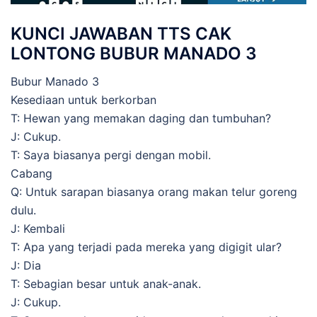
KUNCI JAWABAN TTS CAK
LONTONG BUBUR MANADO 3
Bubur Manado 3
Kesediaan untuk berkorban
T: Hewan yang memakan daging dan tumbuhan?
J: Cukup.
T: Saya biasanya pergi dengan mobil.
Cabang
Q: Untuk sarapan biasanya orang makan telur goreng
dulu.
J: Kembali
T: Apa yang terjadi pada mereka yang digigit ular?
J: Dia
T: Sebagian besar untuk anak-anak.
J: Cukup.