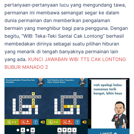
pertanyaan-pertanyaan lucu yang mengundang tawa,
permainan ini membawa semangat segar ke dalam
dunia permainan dan memberikan pengalaman
bermain yang menghibur bagi para pengguna. Dengan
begitu, “WIB: Teka-Teki Santai Cak Lontong” berhasil
membedakan dirinya sebagai suatu pilihan hiburan
yang menarik di tengah banyaknya permainan lain
yang ada.
KUNCI JAWABAN WIB: TTS CAK LONTONG
BUBUR MANADO 2