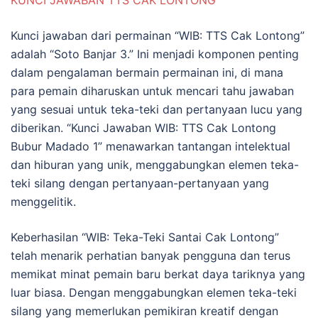
Kunci jawaban dari permainan “WIB: TTS Cak Lontong”
adalah “Soto Banjar 3.” Ini menjadi komponen penting
dalam pengalaman bermain permainan ini, di mana
para pemain diharuskan untuk mencari tahu jawaban
yang sesuai untuk teka-teki dan pertanyaan lucu yang
diberikan. “Kunci Jawaban WIB: TTS Cak Lontong
Bubur Madado 1” menawarkan tantangan intelektual
dan hiburan yang unik, menggabungkan elemen teka-
teki silang dengan pertanyaan-pertanyaan yang
menggelitik.
Keberhasilan “WIB: Teka-Teki Santai Cak Lontong”
telah menarik perhatian banyak pengguna dan terus
memikat minat pemain baru berkat daya tariknya yang
luar biasa. Dengan menggabungkan elemen teka-teki
silang yang memerlukan pemikiran kreatif dengan