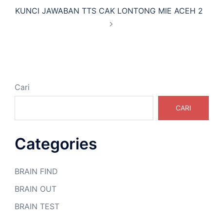
KUNCI JAWABAN TTS CAK LONTONG MIE ACEH 2
Cari
CARI
Categories
BRAIN FIND
BRAIN OUT
BRAIN TEST