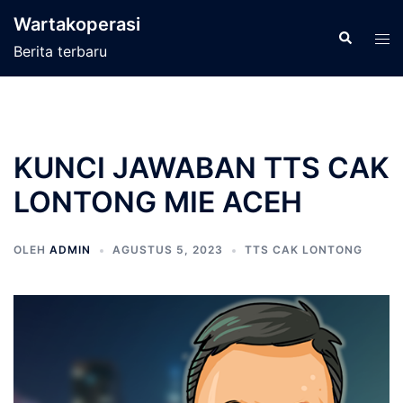
Langsung
Wartakoperasi
ke
Cari
Men
Berita terbaru
isi
tog
KUNCI JAWABAN TTS CAK
LONTONG MIE ACEH
OLEH
ADMIN
AGUSTUS 5, 2023
TTS CAK LONTONG