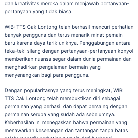
dan kreativitas mereka dalam menjawab pertanyaan-
pertanyaan yang tidak biasa.
WIB: TTS Cak Lontong telah berhasil mencuri perhatian
banyak pengguna dan terus menarik minat pemain
baru karena daya tarik uniknya. Penggabungan antara
teka-teki silang dengan pertanyaan-pertanyaan konyol
memberikan nuansa segar dalam dunia permainan dan
menghadirkan pengalaman bermain yang
menyenangkan bagi para pengguna.
Dengan popularitasnya yang terus meningkat, WIB:
TTS Cak Lontong telah membuktikan diri sebagai
permainan yang berhasil dan dapat bersaing dengan
permainan serupa yang sudah ada sebelumnya.
Keberhasilan ini menegaskan bahwa permainan yang
menawarkan kesenangan dan tantangan tanpa batas