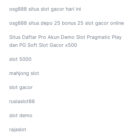
osg888 situs
slot gacor
hari ini
osg888 situs depo 25 bonus 25
slot gacor
online
Situs Daftar Pro
Akun Demo Slot
Pragmatic Play
dan PG Soft Slot Gacor x500
slot 5000
mahjong slot
slot gacor
rusiaslot88
slot demo
rajaslot