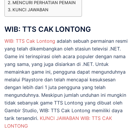
MENCURI PERHATIAN PEMAIN
KUNCI JAWABAN
WIB: TTS CAK LONTONG
WIB: TTS Cak Lontong
adalah sebuah permainan resmi
yang telah dikembangkan oleh stasiun televisi .NET.
Game ini terinspirasi oleh acara populer dengan nama
yang sama, yang juga disiarkan di .NET. Untuk
memainkan game ini, pengguna dapat mengunduhnya
melalui Playstore dan telah mencapai kesuksesan
dengan lebih dari 1 juta pengguna yang telah
mengunduhnya. Meskipun jumlah unduhan ini mungkin
tidak sebanyak game TTS Lontong yang dibuat oleh
Gambir Studio, WIB: TTS Cak Lontong memiliki daya
tarik tersendiri.
KUNCI JAWABAN WIB: TTS CAK
LONTONG