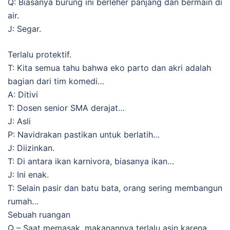
Q: Biasanya burung ini berleher panjang dan bermain di
air.
J: Segar.
Terlalu protektif.
T: Kita semua tahu bahwa eko parto dan akri adalah
bagian dari tim komedi…
A: Ditivi
T: Dosen senior SMA derajat…
J: Asli
P: Navidrakan pastikan untuk berlatih…
J: Diizinkan.
T: Di antara ikan karnivora, biasanya ikan…
J: Ini enak.
T: Selain pasir dan batu bata, orang sering membangun
rumah…
Sebuah ruangan
Q – Saat memasak, makanannya terlalu asin karena…