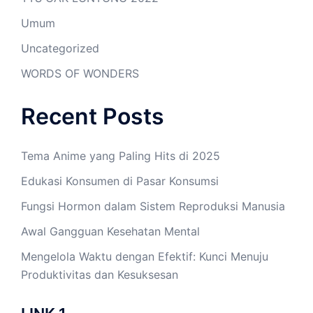
Umum
Uncategorized
WORDS OF WONDERS
Recent Posts
Tema Anime yang Paling Hits di 2025
Edukasi Konsumen di Pasar Konsumsi
Fungsi Hormon dalam Sistem Reproduksi Manusia
Awal Gangguan Kesehatan Mental
Mengelola Waktu dengan Efektif: Kunci Menuju
Produktivitas dan Kesuksesan