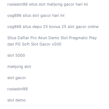
rusiaslot88 situs
slot mahjong
gacor hari ini
osg888 situs
slot gacor
hari ini
osg888 situs depo 25 bonus 25
slot gacor
online
Situs Daftar Pro
Akun Demo Slot
Pragmatic Play
dan PG Soft Slot Gacor x500
slot 5000
mahjong slot
slot gacor
rusiaslot88
slot demo