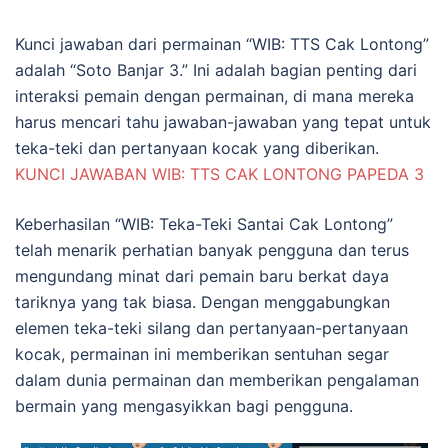
Kunci jawaban dari permainan “WIB: TTS Cak Lontong”
adalah “Soto Banjar 3.” Ini adalah bagian penting dari
interaksi pemain dengan permainan, di mana mereka
harus mencari tahu jawaban-jawaban yang tepat untuk
teka-teki dan pertanyaan kocak yang diberikan.
KUNCI JAWABAN WIB: TTS CAK LONTONG PAPEDA 3
Keberhasilan “WIB: Teka-Teki Santai Cak Lontong”
telah menarik perhatian banyak pengguna dan terus
mengundang minat dari pemain baru berkat daya
tariknya yang tak biasa. Dengan menggabungkan
elemen teka-teki silang dan pertanyaan-pertanyaan
kocak, permainan ini memberikan sentuhan segar
dalam dunia permainan dan memberikan pengalaman
bermain yang mengasyikkan bagi pengguna.