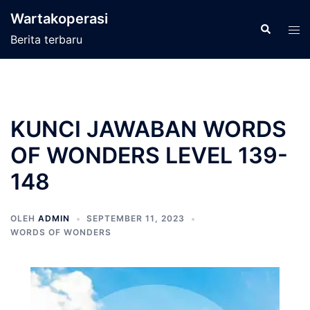
Langsung
Wartakoperasi
ke
Cari
Men
Berita terbaru
isi
tog
KUNCI JAWABAN WORDS
OF WONDERS LEVEL 139-
148
OLEH
ADMIN
SEPTEMBER 11, 2023
WORDS OF WONDERS