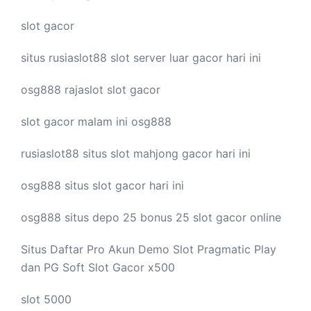
slot gacor
situs rusiaslot88
slot server luar
gacor hari ini
osg888
rajaslot
slot gacor
slot gacor malam ini
osg888
rusiaslot88 situs
slot mahjong
gacor hari ini
osg888 situs
slot gacor
hari ini
osg888 situs depo 25 bonus 25
slot gacor
online
Situs Daftar Pro
Akun Demo Slot
Pragmatic Play
dan PG Soft Slot Gacor x500
slot 5000