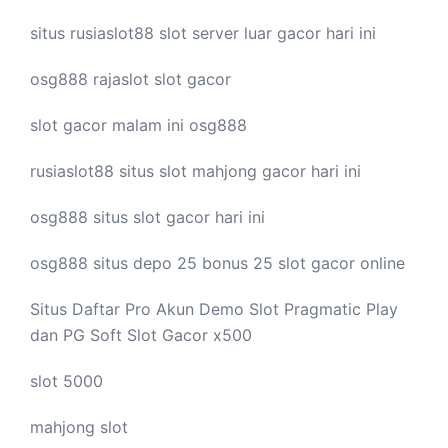
situs rusiaslot88
slot server luar
gacor hari ini
osg888
rajaslot
slot gacor
slot gacor malam ini
osg888
rusiaslot88 situs
slot mahjong
gacor hari ini
osg888 situs
slot gacor
hari ini
osg888 situs depo 25 bonus 25
slot gacor
online
Situs Daftar Pro
Akun Demo Slot
Pragmatic Play
dan PG Soft Slot Gacor x500
slot 5000
mahjong slot