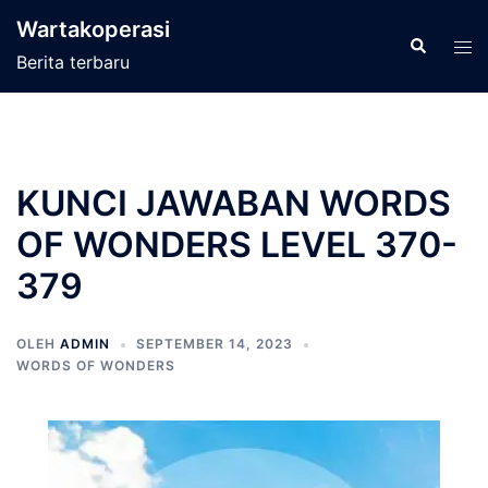
Langsung
Wartakoperasi
ke
Cari
Men
Berita terbaru
isi
tog
KUNCI JAWABAN WORDS
OF WONDERS LEVEL 370-
379
OLEH
ADMIN
SEPTEMBER 14, 2023
WORDS OF WONDERS