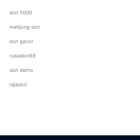
slot 5000
mahjong slot
slot gacor
rusiaslot88
slot demo
rajaslot