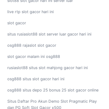
slot88
slot gacor hari ini
server luar
live
rtp slot
gacor hari ini
slot gacor
situs rusiaslot88
slot server luar
gacor hari ini
osg888
rajaslot
slot gacor
slot gacor malam ini
osg888
rusiaslot88 situs
slot mahjong
gacor hari ini
osg888 situs
slot gacor
hari ini
osg888 situs depo 25 bonus 25
slot gacor
online
Situs Daftar Pro
Akun Demo Slot
Pragmatic Play
dan PG Soft Slot Gacor x500