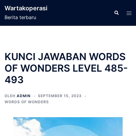
Langsung
Wartakoperasi
ke
Cari
Men
Berita terbaru
isi
tog
KUNCI JAWABAN WORDS
OF WONDERS LEVEL 485-
493
OLEH
ADMIN
SEPTEMBER 15, 2023
WORDS OF WONDERS