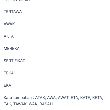
TERTAWA
AWAK
AKTA
MEREKA
SERTIFIKAT
TEKA
EKA
Kata tambahan : ATAK, AWA, AWAT, ETA, KATE, KETA,
TAK, TAWAK, WAK, BASAH