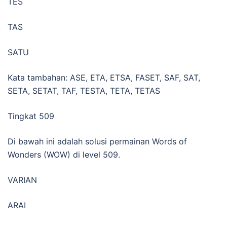
TES
TAS
SATU
Kata tambahan: ASE, ETA, ETSA, FASET, SAF, SAT,
SETA, SETAT, TAF, TESTA, TETA, TETAS
Tingkat 509
Di bawah ini adalah solusi permainan Words of
Wonders (WOW) di level 509.
VARIAN
ARAI