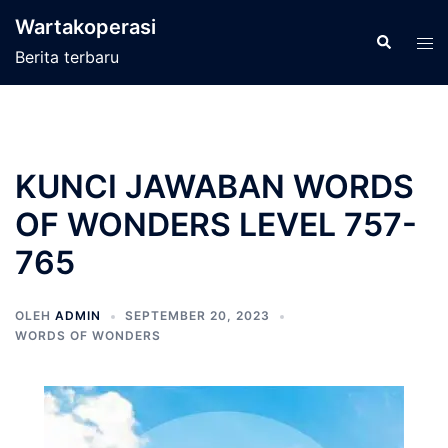
Langsung
Wartakoperasi
ke
Cari
Men
Berita terbaru
isi
tog
KUNCI JAWABAN WORDS
OF WONDERS LEVEL 757-
765
OLEH
ADMIN
SEPTEMBER 20, 2023
WORDS OF WONDERS