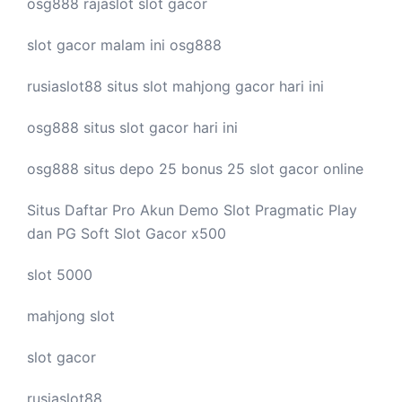
osg888
rajaslot
slot gacor
slot gacor malam ini
osg888
rusiaslot88 situs
slot mahjong
gacor hari ini
osg888 situs
slot gacor
hari ini
osg888 situs depo 25 bonus 25
slot gacor
online
Situs Daftar Pro
Akun Demo Slot
Pragmatic Play
dan PG Soft Slot Gacor x500
slot 5000
mahjong slot
slot gacor
rusiaslot88