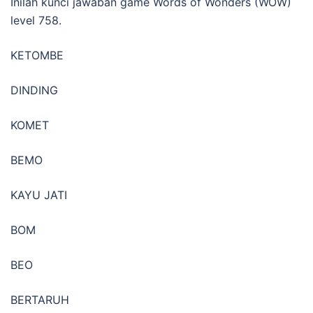
Inilah kunci jawaban game Words of Wonders (WOW)
level 758.
KETOMBE
DINDING
KOMET
BEMO
KAYU JATI
BOM
BEO
BERTARUH