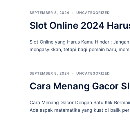
SEPTEMBER 8, 2024
UNCATEGORIZED
Slot Online 2024 Haru
Slot Online yang Harus Kamu Hindari: Jangan 
mengasyikkan, tetapi bagi pemain baru, mem
SEPTEMBER 8, 2024
UNCATEGORIZED
Cara Menang Gacor Sl
Cara Menang Gacor Dengan Satu Klik Bermain 
Ada aspek matematika yang kuat di balik pe