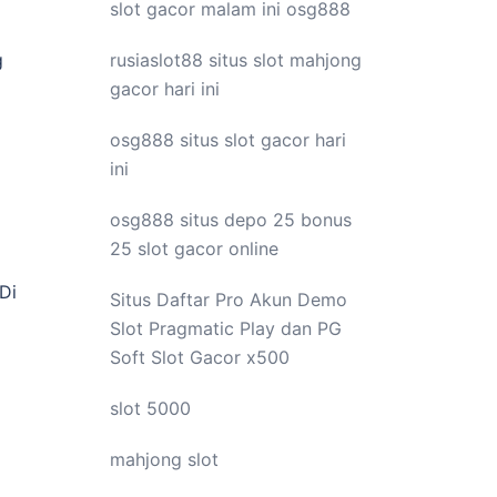
slot gacor malam ini
osg888
g
rusiaslot88 situs
slot mahjong
gacor hari ini
osg888 situs
slot gacor
hari
ini
osg888 situs depo 25 bonus
25
slot gacor
online
 Di
Situs Daftar Pro
Akun Demo
Slot
Pragmatic Play dan PG
Soft Slot Gacor x500
slot 5000
mahjong slot