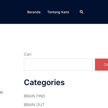
Cari
Beranda
Tentang Kami
Cari
CA
Categories
ah
BRAIN FIND
BRAIN OUT