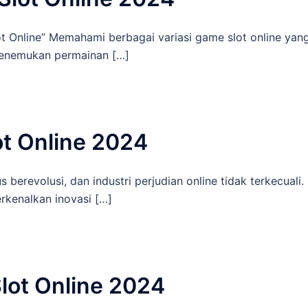
 Online” Memahami berbagai variasi game slot online yan
menemukan permainan […]
ot Online 2024
 berevolusi, dan industri perjudian online tidak terkecuali.
rkenalkan inovasi […]
lot Online 2024