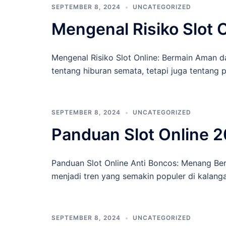
SEPTEMBER 8, 2024
UNCATEGORIZED
Mengenal Risiko Slot 
Mengenal Risiko Slot Online: Bermain Aman 
tentang hiburan semata, tetapi juga tentang 
SEPTEMBER 8, 2024
UNCATEGORIZED
Panduan Slot Online 
Panduan Slot Online Anti Boncos: Menang Be
menjadi tren yang semakin populer di kalang
SEPTEMBER 8, 2024
UNCATEGORIZED