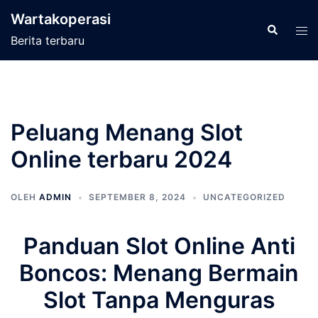
Langsung
Wartakoperasi
ke
Cari
Men
Berita terbaru
isi
tog
Peluang Menang Slot
Online terbaru 2024
OLEH
ADMIN
SEPTEMBER 8, 2024
UNCATEGORIZED
Panduan Slot Online Anti
Boncos: Menang Bermain
Slot Tanpa Menguras