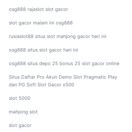
osg888
rajaslot
slot gacor
slot gacor malam ini
osg888
rusiaslot88 situs
slot mahjong
gacor hari ini
osg888 situs
slot gacor
hari ini
osg888 situs depo 25 bonus 25
slot gacor
online
Situs Daftar Pro
Akun Demo Slot
Pragmatic Play
dan PG Soft Slot Gacor x500
slot 5000
mahjong slot
slot gacor