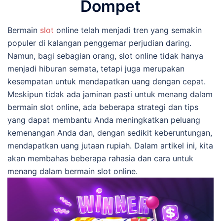
Dompet
Bermain
slot
online telah menjadi tren yang semakin
populer di kalangan penggemar perjudian daring.
Namun, bagi sebagian orang, slot online tidak hanya
menjadi hiburan semata, tetapi juga merupakan
kesempatan untuk mendapatkan uang dengan cepat.
Meskipun tidak ada jaminan pasti untuk menang dalam
bermain slot online, ada beberapa strategi dan tips
yang dapat membantu Anda meningkatkan peluang
kemenangan Anda dan, dengan sedikit keberuntungan,
mendapatkan uang jutaan rupiah. Dalam artikel ini, kita
akan membahas beberapa rahasia dan cara untuk
menang dalam bermain slot online.