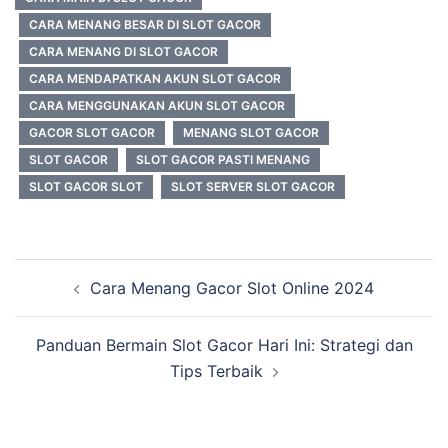
CARA MENANG BESAR DI SLOT GACOR
CARA MENANG DI SLOT GACOR
CARA MENDAPATKAN AKUN SLOT GACOR
CARA MENGGUNAKAN AKUN SLOT GACOR
GACOR SLOT GACOR
MENANG SLOT GACOR
SLOT GACOR
SLOT GACOR PASTI MENANG
SLOT GACOR SLOT
SLOT SERVER SLOT GACOR
Navigasi
Cara Menang Gacor Slot Online 2024
Tulisan
Panduan Bermain Slot Gacor Hari Ini: Strategi dan
Tips Terbaik