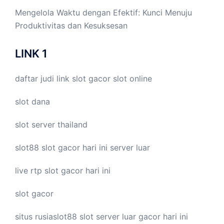
Mengelola Waktu dengan Efektif: Kunci Menuju
Produktivitas dan Kesuksesan
LINK 1
daftar judi link
slot gacor
slot online
slot dana
slot server thailand
slot88
slot gacor hari ini
server luar
live
rtp slot
gacor hari ini
slot gacor
situs rusiaslot88
slot server luar
gacor hari ini