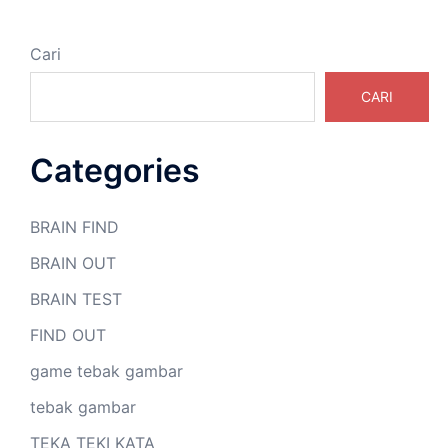
Cari
CARI
Categories
BRAIN FIND
BRAIN OUT
BRAIN TEST
FIND OUT
game tebak gambar
tebak gambar
TEKA TEKI KATA