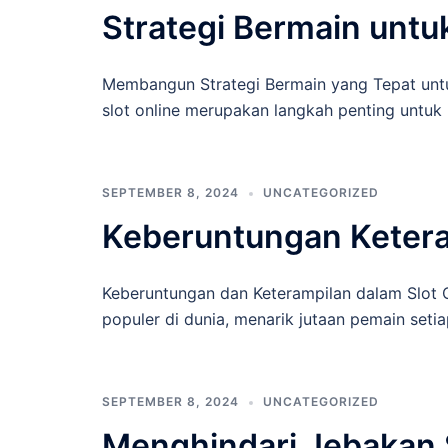
Strategi Bermain untuk
Membangun Strategi Bermain yang Tepat untu
slot online merupakan langkah penting untuk
SEPTEMBER 8, 2024
UNCATEGORIZED
Keberuntungan Ketera
Keberuntungan dan Keterampilan dalam Slot On
populer di dunia, menarik jutaan pemain setia
SEPTEMBER 8, 2024
UNCATEGORIZED
Menghindari Jebakan 