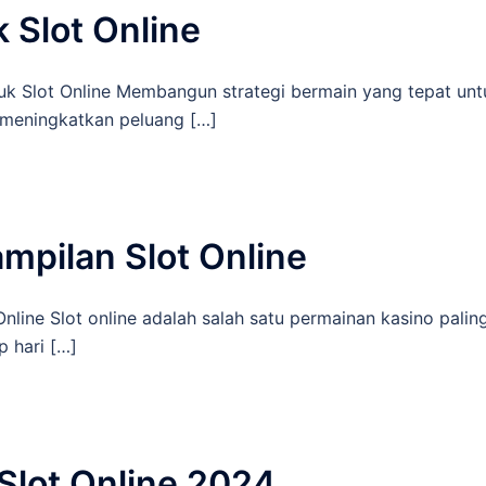
 Slot Online
k Slot Online Membangun strategi bermain yang tepat unt
 meningkatkan peluang […]
mpilan Slot Online
line Slot online adalah salah satu permainan kasino palin
p hari […]
Slot Online 2024