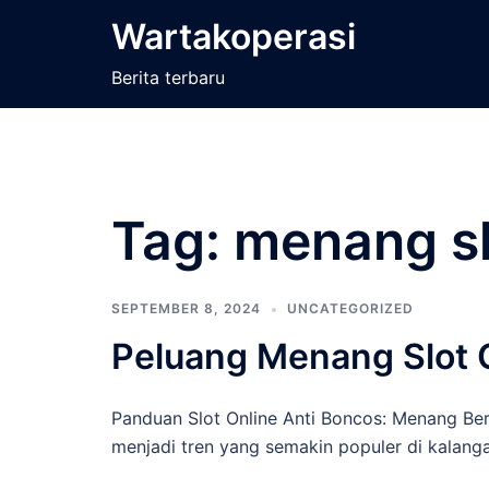
Langsung
Wartakoperasi
ke
isi
Berita terbaru
Tag:
menang sl
SEPTEMBER 8, 2024
UNCATEGORIZED
Peluang Menang Slot 
Panduan Slot Online Anti Boncos: Menang Be
menjadi tren yang semakin populer di kalang