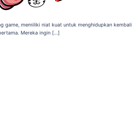
 game, memiliki niat kuat untuk menghidupkan kembali
 pertama. Mereka ingin […]