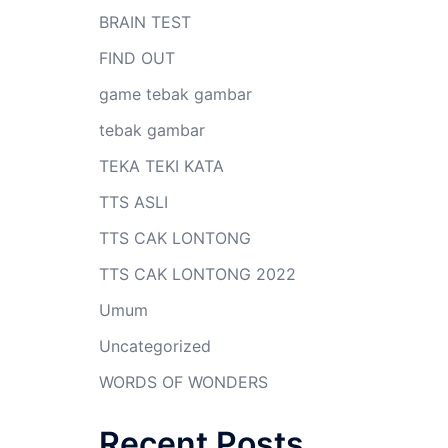
BRAIN TEST
FIND OUT
game tebak gambar
tebak gambar
TEKA TEKI KATA
TTS ASLI
TTS CAK LONTONG
TTS CAK LONTONG 2022
Umum
Uncategorized
WORDS OF WONDERS
Recent Posts