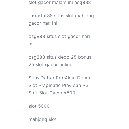
slot gacor malam ini
osg888
rusiaslot88 situs
slot mahjong
gacor hari ini
osg888 situs
slot gacor
hari
ini
osg888 situs depo 25 bonus
25
slot gacor
online
Situs Daftar Pro
Akun Demo
Slot
Pragmatic Play dan PG
Soft Slot Gacor x500
slot 5000
mahjong slot