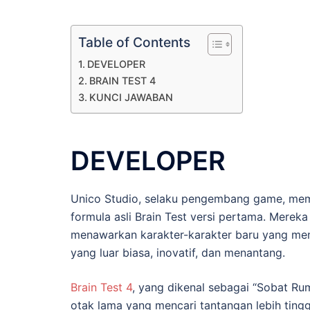
Table of Contents
DEVELOPER
BRAIN TEST 4
KUNCI JAWABAN
DEVELOPER
Unico Studio, selaku pengembang game, memi
formula asli Brain Test versi pertama. Mere
menawarkan karakter-karakter baru yang mena
yang luar biasa, inovatif, dan menantang.
Brain Test 4
, yang dikenal sebagai “Sobat Ru
otak lama yang mencari tantangan lebih ting