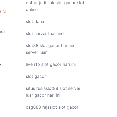
daftar judi link
slot gacor
slot
online
AIN
slot dana
ara
slot server thailand
a
slot88
slot gacor hari ini
server luar
live
rtp slot
gacor hari ini
n
slot gacor
situs rusiaslot88
slot server
luar
gacor hari ini
osg888
rajaslot
slot gacor