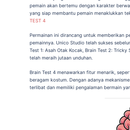
pemain akan bertemu dengan karakter berwar
yang siap membantu pemain menaklukkan teka-
TEST 4
Permainan ini dirancang untuk memberikan p
pemainnya. Unico Studio telah sukses sebelum
Test 1: Asah Otak Kocak, Brain Test 2: Tricky
telah meraih jutaan unduhan.
Brain Test 4 menawarkan fitur menarik, sep
beragam kostum. Dengan adanya mekanisme ko
terlibat dan memiliki pengalaman bermain yan