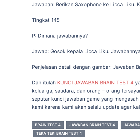
Jawaban: Berikan Saxophone ke Licca Liku. Kl
Tingkat 145
P: Dimana jawabannya?
Jawab: Gosok kepala Licca Liku. Jawabannya 
Penjelasan detail dengan gambar: Jawaban Bra
Dan itulah
KUNCI JAWABAN BRAIN TEST 4
ya
keluarga, saudara, dan orang – orang tersaya
seputar kunci jawaban game yang mengasah ota
kami karena kami akan selalu update agar kali
BRAIN TEST 4
JAWABAN BRAIN TEST 4
JAWABAN
TEKA TEKI BRAIN TEST 4