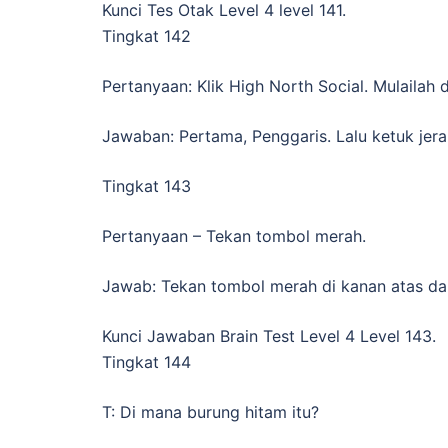
Kunci Tes Otak Level 4 level 141.
Tingkat 142
Pertanyaan: Klik High North Social. Mulailah d
Jawaban: Pertama, Penggaris. Lalu ketuk jerap
Tingkat 143
Pertanyaan – Tekan tombol merah.
Jawab: Tekan tombol merah di kanan atas dan
Kunci Jawaban Brain Test Level 4 Level 143.
Tingkat 144
T: Di mana burung hitam itu?