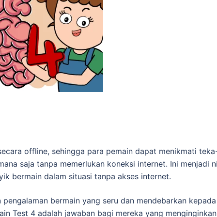
 secara offline, sehingga para pemain dapat menikmati teka
ana saja tanpa memerlukan koneksi internet. Ini menjadi ni
ik bermain dalam situasi tanpa akses internet.
n pengalaman bermain yang seru dan mendebarkan kepada
in Test 4 adalah jawaban bagi mereka yang menginginkan