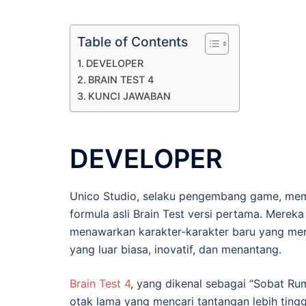
Table of Contents
DEVELOPER
BRAIN TEST 4
KUNCI JAWABAN
DEVELOPER
Unico Studio, selaku pengembang game, memi
formula asli Brain Test versi pertama. Mere
menawarkan karakter-karakter baru yang mena
yang luar biasa, inovatif, dan menantang.
Brain Test 4
, yang dikenal sebagai “Sobat Ru
otak lama yang mencari tantangan lebih ting