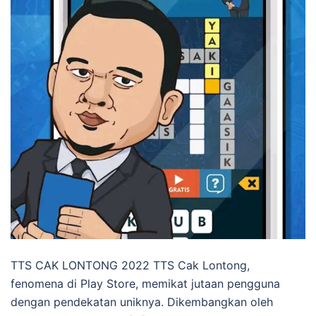
TTS CAK LONTONG 2022 TTS Cak Lontong,
fenomena di Play Store, memikat jutaan pengguna
dengan pendekatan uniknya. Dikembangkan oleh