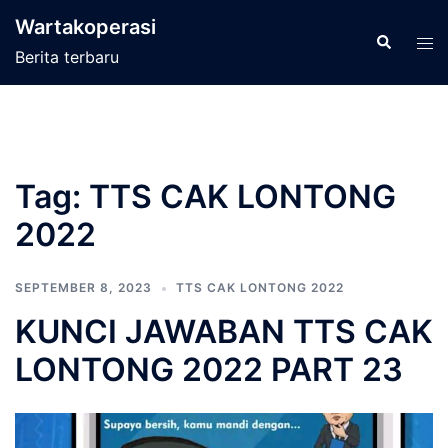
Langsung
Wartakoperasi
ke
Cari
Men
Berita terbaru
isi
tog
Tag:
TTS CAK LONTONG
2022
SEPTEMBER 8, 2023
TTS CAK LONTONG 2022
KUNCI JAWABAN TTS CAK
LONTONG 2022 PART 23