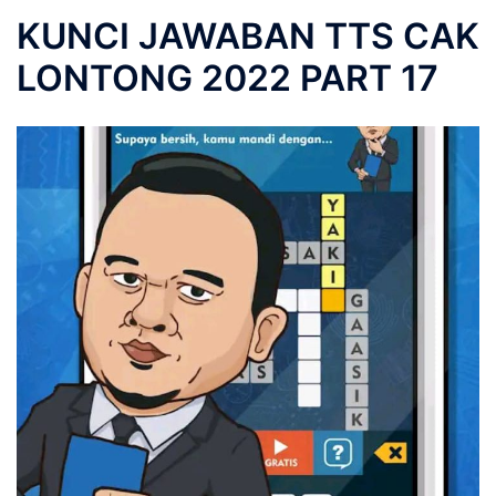
KUNCI JAWABAN TTS CAK
LONTONG 2022 PART 17