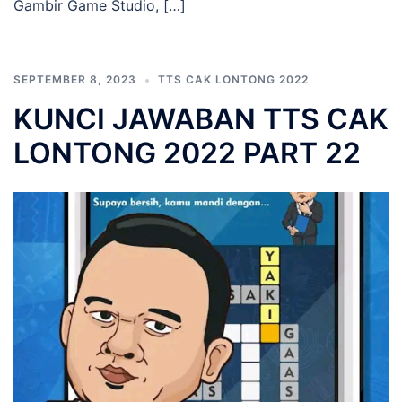
Gambir Game Studio, […]
SEPTEMBER 8, 2023
TTS CAK LONTONG 2022
KUNCI JAWABAN TTS CAK
LONTONG 2022 PART 22