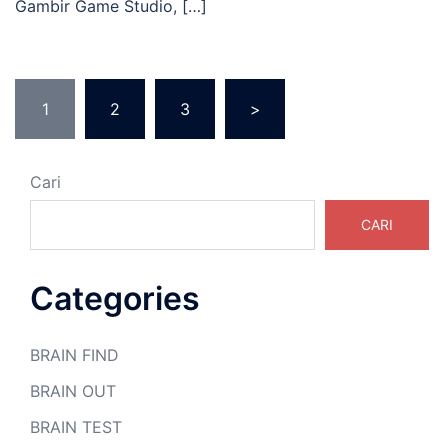
Gambir Game Studio, […]
Paginasi
1
2
3
>
pos
Cari
CARI
Categories
BRAIN FIND
BRAIN OUT
BRAIN TEST