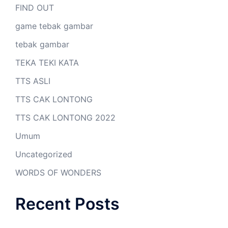
FIND OUT
game tebak gambar
tebak gambar
TEKA TEKI KATA
TTS ASLI
TTS CAK LONTONG
TTS CAK LONTONG 2022
Umum
Uncategorized
WORDS OF WONDERS
Recent Posts