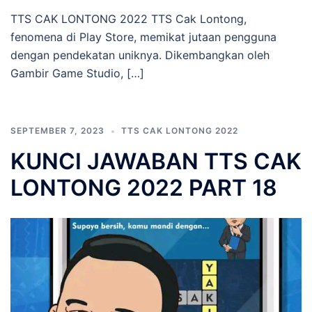
TTS CAK LONTONG 2022 TTS Cak Lontong,
fenomena di Play Store, memikat jutaan pengguna
dengan pendekatan uniknya. Dikembangkan oleh
Gambir Game Studio, […]
SEPTEMBER 7, 2023
TTS CAK LONTONG 2022
KUNCI JAWABAN TTS CAK
LONTONG 2022 PART 18