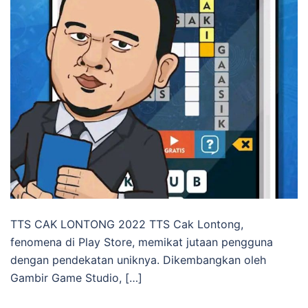
TTS CAK LONTONG 2022 TTS Cak Lontong,
fenomena di Play Store, memikat jutaan pengguna
dengan pendekatan uniknya. Dikembangkan oleh
Gambir Game Studio, […]