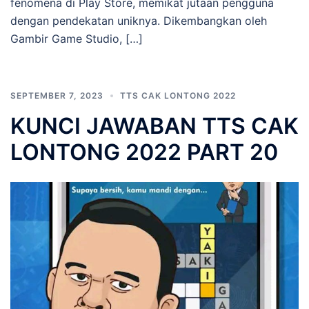
fenomena di Play Store, memikat jutaan pengguna
dengan pendekatan uniknya. Dikembangkan oleh
Gambir Game Studio, […]
SEPTEMBER 7, 2023
TTS CAK LONTONG 2022
KUNCI JAWABAN TTS CAK
LONTONG 2022 PART 20