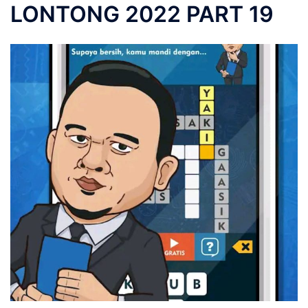
LONTONG 2022 PART 19