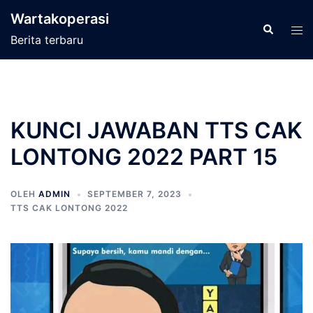
Langsung
Wartakoperasi
ke
Cari
Men
Berita terbaru
isi
tog
KUNCI JAWABAN TTS CAK
LONTONG 2022 PART 15
OLEH
ADMIN
SEPTEMBER 7, 2023
TTS CAK LONTONG 2022