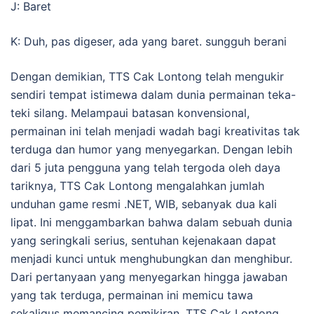
J: Baret
K: Duh, pas digeser, ada yang baret. sungguh berani
Dengan demikian, TTS Cak Lontong telah mengukir
sendiri tempat istimewa dalam dunia permainan teka-
teki silang. Melampaui batasan konvensional,
permainan ini telah menjadi wadah bagi kreativitas tak
terduga dan humor yang menyegarkan. Dengan lebih
dari 5 juta pengguna yang telah tergoda oleh daya
tariknya, TTS Cak Lontong mengalahkan jumlah
unduhan game resmi .NET, WIB, sebanyak dua kali
lipat. Ini menggambarkan bahwa dalam sebuah dunia
yang seringkali serius, sentuhan kejenakaan dapat
menjadi kunci untuk menghubungkan dan menghibur.
Dari pertanyaan yang menyegarkan hingga jawaban
yang tak terduga, permainan ini memicu tawa
sekaligus memancing pemikiran. TTS Cak Lontong