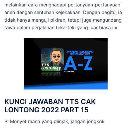
melainkan cara menghadapi pertanyaan-pertanyaan
aneh dengan sentuhan kejenakaan. Dengan begitu, ia
tidak hanya menguji pikiran, tetapi juga mengundang
tawa dalam perjalanan teka-teki yang luar biasa ini.
KUNCI JAWABAN TTS CAK
LONTONG 2022 PART 15
P: Monyet mana yang diinjak, jangan jongkok