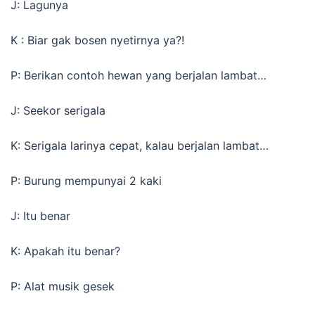
J: Lagunya
K : Biar gak bosen nyetirnya ya?!
P: Berikan contoh hewan yang berjalan lambat…
J: Seekor serigala
K: Serigala larinya cepat, kalau berjalan lambat…
P: Burung mempunyai 2 kaki
J: Itu benar
K: Apakah itu benar?
P: Alat musik gesek