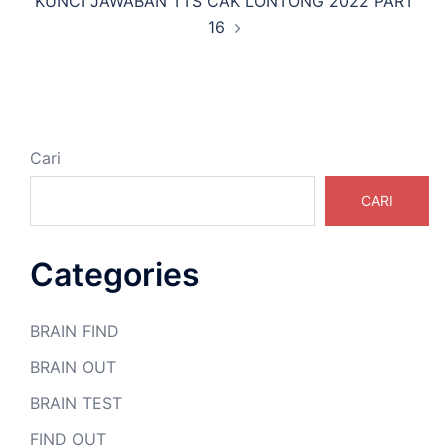
KUNCI JAWABAN TTS CAK LONTONG 2022 PART
16
Cari
CARI
Categories
BRAIN FIND
BRAIN OUT
BRAIN TEST
FIND OUT