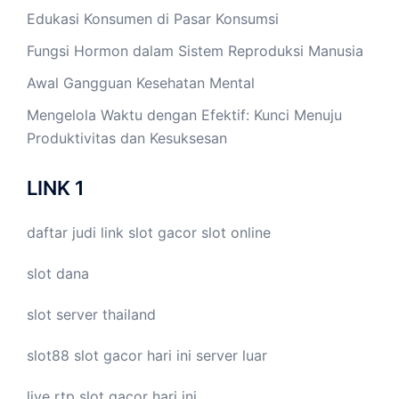
Edukasi Konsumen di Pasar Konsumsi
Fungsi Hormon dalam Sistem Reproduksi Manusia
Awal Gangguan Kesehatan Mental
Mengelola Waktu dengan Efektif: Kunci Menuju
Produktivitas dan Kesuksesan
LINK 1
daftar judi link
slot gacor
slot online
slot dana
slot server thailand
slot88
slot gacor hari ini
server luar
live
rtp slot
gacor hari ini