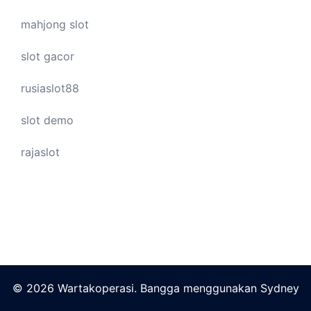
mahjong slot
slot gacor
rusiaslot88
slot demo
rajaslot
© 2026 Wartakoperasi. Bangga menggunakan
Sydney