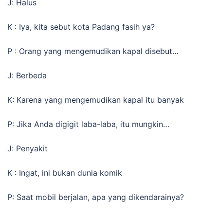
J: Halus
K : Iya, kita sebut kota Padang fasih ya?
P : Orang yang mengemudikan kapal disebut…
J: Berbeda
K: Karena yang mengemudikan kapal itu banyak
P: Jika Anda digigit laba-laba, itu mungkin…
J: Penyakit
K : Ingat, ini bukan dunia komik
P: Saat mobil berjalan, apa yang dikendarainya?