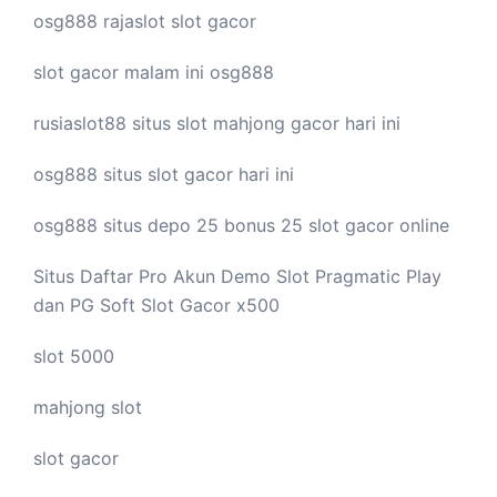
osg888
rajaslot
slot gacor
slot gacor malam ini
osg888
rusiaslot88 situs
slot mahjong
gacor hari ini
osg888 situs
slot gacor
hari ini
osg888 situs depo 25 bonus 25
slot gacor
online
Situs Daftar Pro
Akun Demo Slot
Pragmatic Play
dan PG Soft Slot Gacor x500
slot 5000
mahjong slot
slot gacor