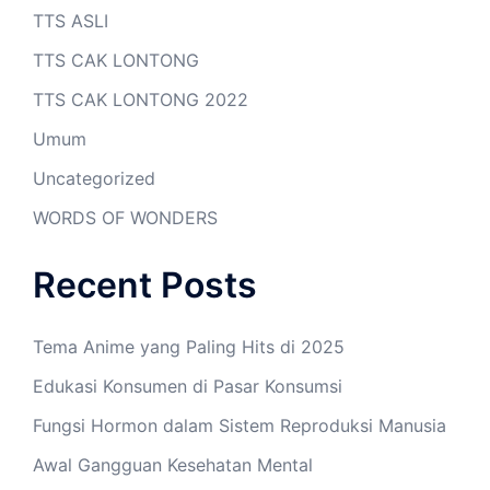
TTS ASLI
TTS CAK LONTONG
TTS CAK LONTONG 2022
Umum
Uncategorized
WORDS OF WONDERS
Recent Posts
Tema Anime yang Paling Hits di 2025
Edukasi Konsumen di Pasar Konsumsi
Fungsi Hormon dalam Sistem Reproduksi Manusia
Awal Gangguan Kesehatan Mental