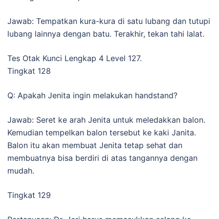
Jawab: Tempatkan kura-kura di satu lubang dan tutupi
lubang lainnya dengan batu. Terakhir, tekan tahi lalat.
Tes Otak Kunci Lengkap 4 Level 127.
Tingkat 128
Q: Apakah Jenita ingin melakukan handstand?
Jawab: Seret ke arah Jenita untuk meledakkan balon.
Kemudian tempelkan balon tersebut ke kaki Janita.
Balon itu akan membuat Jenita tetap sehat dan
membuatnya bisa berdiri di atas tangannya dengan
mudah.
Tingkat 129