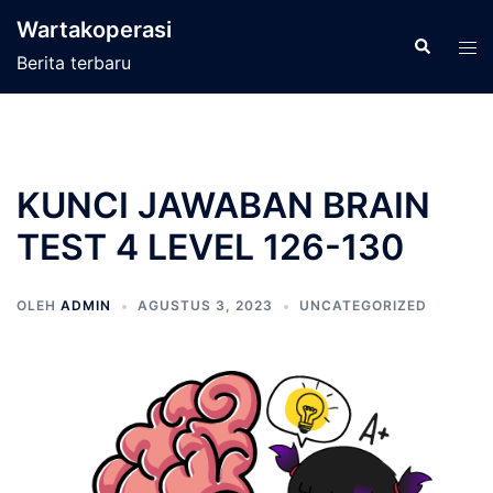
Langsung
Wartakoperasi
ke
Cari
Men
Berita terbaru
isi
tog
KUNCI JAWABAN BRAIN
TEST 4 LEVEL 126-130
OLEH
ADMIN
AGUSTUS 3, 2023
UNCATEGORIZED