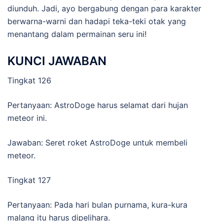
diunduh. Jadi, ayo bergabung dengan para karakter
berwarna-warni dan hadapi teka-teki otak yang
menantang dalam permainan seru ini!
KUNCI JAWABAN
Tingkat 126
Pertanyaan: AstroDoge harus selamat dari hujan
meteor ini.
Jawaban: Seret roket AstroDoge untuk membeli
meteor.
Tingkat 127
Pertanyaan: Pada hari bulan purnama, kura-kura
malang itu harus dipelihara.