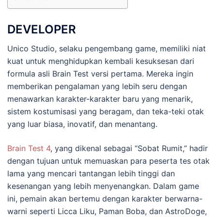
DEVELOPER
Unico Studio, selaku pengembang game, memiliki niat
kuat untuk menghidupkan kembali kesuksesan dari
formula asli Brain Test versi pertama. Mereka ingin
memberikan pengalaman yang lebih seru dengan
menawarkan karakter-karakter baru yang menarik,
sistem kostumisasi yang beragam, dan teka-teki otak
yang luar biasa, inovatif, dan menantang.
Brain Test 4
, yang dikenal sebagai “Sobat Rumit,” hadir
dengan tujuan untuk memuaskan para peserta tes otak
lama yang mencari tantangan lebih tinggi dan
kesenangan yang lebih menyenangkan. Dalam game
ini, pemain akan bertemu dengan karakter berwarna-
warni seperti Licca Liku, Paman Boba, dan AstroDoge,