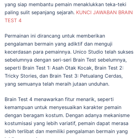
yang siap membantu pemain menaklukkan teka-teki
paling sulit sepanjang sejarah.
KUNCI JAWABAN BRAIN
TEST 4
Permainan ini dirancang untuk memberikan
pengalaman bermain yang adiktif dan menguji
kecerdasan para pemainnya. Unico Studio telah sukses
sebelumnya dengan seri-seri Brain Test sebelumnya,
seperti Brain Test 1: Asah Otak Kocak, Brain Test 2:
Tricky Stories, dan Brain Test 3: Petualang Cerdas,
yang semuanya telah meraih jutaan unduhan.
Brain Test 4 menawarkan fitur menarik, seperti
kemampuan untuk menyesuaikan karakter pemain
dengan beragam kostum. Dengan adanya mekanisme
kostumisasi yang lebih variatif, pemain dapat merasa
lebih terlibat dan memiliki pengalaman bermain yang