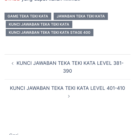
GAME TEKA TEKI KATA
JAWABAN TEKA TEKI KATA
KUNCI JAWABAN TEKA TEKI KATA
KUNCI JAWABAN TEKA TEKI KATA STAGE 400
Navigasi
KUNCI JAWABAN TEKA TEKI KATA LEVEL 381-
Tulisan
390
KUNCI JAWABAN TEKA TEKI KATA LEVEL 401-410