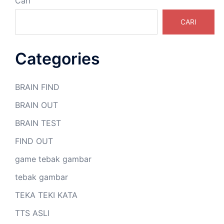
Cari
CARI
Categories
BRAIN FIND
BRAIN OUT
BRAIN TEST
FIND OUT
game tebak gambar
tebak gambar
TEKA TEKI KATA
TTS ASLI