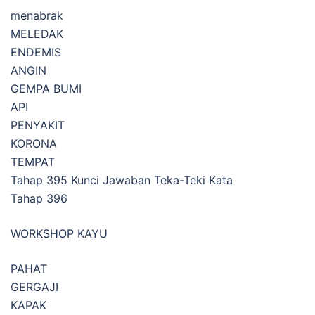
menabrak
MELEDAK
ENDEMIS
ANGIN
GEMPA BUMI
API
PENYAKIT
KORONA
TEMPAT
Tahap 395 Kunci Jawaban Teka-Teki Kata
Tahap 396
WORKSHOP KAYU
PAHAT
GERGAJI
KAPAK