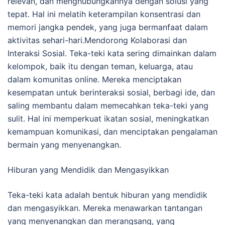
relevan, dan menghubungkannya dengan solusi yang
tepat. Hal ini melatih keterampilan konsentrasi dan
memori jangka pendek, yang juga bermanfaat dalam
aktivitas sehari-hari.
Mendorong Kolaborasi dan
Interaksi Sosial.
Teka-teki kata sering dimainkan dalam
kelompok, baik itu dengan teman, keluarga, atau
dalam komunitas online. Mereka menciptakan
kesempatan untuk berinteraksi sosial, berbagi ide, dan
saling membantu dalam memecahkan teka-teki yang
sulit. Hal ini memperkuat ikatan sosial, meningkatkan
kemampuan komunikasi, dan menciptakan pengalaman
bermain yang menyenangkan.
Hiburan yang Mendidik dan Mengasyikkan
Teka-teki kata adalah bentuk hiburan yang mendidik
dan mengasyikkan. Mereka menawarkan tantangan
yang menyenangkan dan merangsang, yang