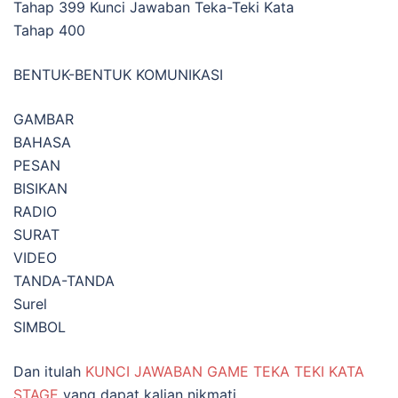
Tahap 399 Kunci Jawaban Teka-Teki Kata
Tahap 400
BENTUK-BENTUK KOMUNIKASI
GAMBAR
BAHASA
PESAN
BISIKAN
RADIO
SURAT
VIDEO
TANDA-TANDA
Surel
SIMBOL
Dan itulah
KUNCI JAWABAN GAME TEKA TEKI KATA
STAGE
yang dapat kalian nikmati