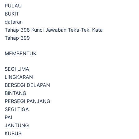
PULAU
BUKIT
dataran
Tahap 398 Kunci Jawaban Teka-Teki Kata
Tahap 399
MEMBENTUK
SEGI LIMA
LINGKARAN
BERSEGI DELAPAN
BINTANG
PERSEGI PANJANG
SEGI TIGA
PAI
JANTUNG
KUBUS