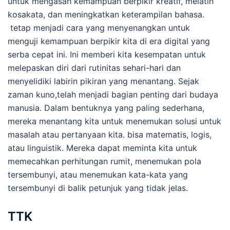
untuk mengasah kemampuan berpikir kreatif, melatih
kosakata, dan meningkatkan keterampilan bahasa.
tetap menjadi cara yang menyenangkan untuk
menguji kemampuan berpikir kita di era digital yang
serba cepat ini. Ini memberi kita kesempatan untuk
melepaskan diri dari rutinitas sehari-hari dan
menyelidiki labirin pikiran yang menantang.
Sejak
zaman kuno,telah menjadi bagian penting dari budaya
manusia. Dalam bentuknya yang paling sederhana,
mereka menantang kita untuk menemukan solusi untuk
masalah atau pertanyaan kita. bisa matematis, logis,
atau linguistik. Mereka dapat meminta kita untuk
memecahkan perhitungan rumit, menemukan pola
tersembunyi, atau menemukan kata-kata yang
tersembunyi di balik petunjuk yang tidak jelas.
TTK