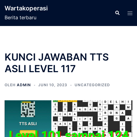
Langsung
Wartakoperasi
ke
Cari
Men
Berita terbaru
isi
tog
KUNCI JAWABAN TTS
ASLI LEVEL 117
OLEH
ADMIN
JUNI 10, 2023
UNCATEGORIZED